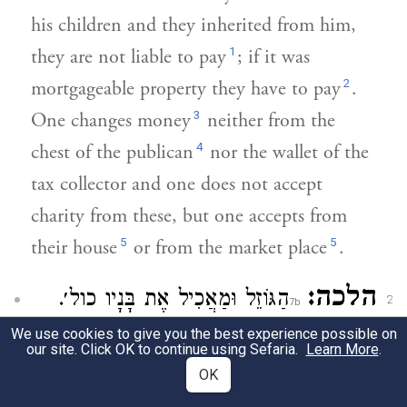
his children and they inherited from him,
1
they are not liable to pay
; if it was
2
mortgageable property they have to pay
.
3
One changes money
neither from the
4
chest of the publican
nor the wallet of the
tax collector and one does not accept
charity from these, but one accepts from
5
5
their house
or from the market place
.
הלכה:
הַגּוֹזֵל וּמַאֲכִיל אֶת בָּנָיו כול׳.
2
תַּנֵּי. יִשְׂרָאֵל שֶׁלּוֹוֶה בְרִיבִּית וְעָשָׂה תְשׁוּבָה
We use cookies to give you the best experience possible on
our site. Click OK to continue using Sefaria.
Learn More
.
חַיָיב לְהַחֲזִיר.
מֵת וְהִנִּיחַ לִפְנֵי בָנָיו עָלָיו
OK