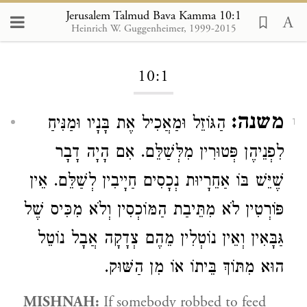
Jerusalem Talmud Bava Kamma 10:1
Heinrich W. Guggenheimer, 1999-2015
Loading...
10:1
משנה:
הַגּוֹזֵל וּמַאֲכִיל אֶת בָּנָיו וּמַנִּיחַ
1
לִפְנֵיהֶן פְּטוּרִין מִלְּשַׁלֵּם. אִם הָיָה דָבָר
שֶׁיֵּשׁ בּוֹ אַחֵרָיוּת נְכָסִים חַיָיבִין לְשַׁלֵּם. אֵין
פּוֹרְטִין לֹא מִתֵּיבַת הַמּוֹכְסִין וְלֹא מִכִּיס שֶׁל
גַּבָּאִין וְאֵין נוֹטְלִין מֵהֶם צְדָקָה אֲבָל נוֹטֵל
הוּא מִתּוֹךְ בֵּיתוֹ אוֹ מִן הַשּׁוּק.
MISHNAH:
If somebody robbed to feed