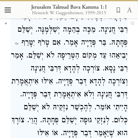
Jerusalem Talmud Bava Kamma 1:1
Heinrich W. Guggenheimer, 1999-2015
פִּיסְקָא. וּכְשֶׁהִזִּיק חָב הַמַּזִּיק כול׳. אָמַר
10
רִבִּי חֲנִינָה
. מַכֶּה בְהֵמָה יְשַׁלְּמֶנָּה. יְשַׁלֵּם
פְּחָתָהּ. בַּר פְּדָיָיה אָמַר. אִם טָרֹף יִטָּרֵף
יְבִיאֵהוּ עֵד מְקוֹם הַטְּרֵיפָה לֹא יְשַׁלֵּם. אָמַר
רִבִּי נָסָא
. צוֹרְכָה לְהָדָא
דְּרִבִּי חֲנִינָה
וְצוֹרְכָה לְהָדָא דְּבַר פְּדָיָיה. אִילּוּ אִיתְאֲמָרַת
דְּרִבִּי חֲנִינָה וְלֹא אִיתְאֲמָרַת דְּבַר פְּדָיָיה.
הָיִיתִי אוֹמֵר. לְהֶכְשֵׁר נִזְקֵיהּ לֹא יְשַׁלֵּם
כְּלוּם. לְנִזְקֵי גוּפָה יְשַׁלֵּם פְּחָתָהּ. הֲוֵי. צוֹרֶךְ
הוּא שֶׁיֵּאָמֵר דְּבַר פְּדָיָיה. אוֹ אִילּוּ