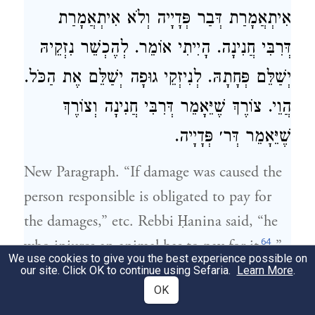
אִיתְאֲמָרַת דְּבַר פְּדָיָיה וְלֹא אִיתְאֲמָרַת
דְּרִבִּי חֲנִינָה. הָיִיתִי אוֹמֵר. לְהֶכְשֵׁר נִזְקֵיהּ
יְשַׁלֵּם פְּחָתָהּ. לְנִיזְקֵי גוּפָה יְשַׁלֵּם אֶת הַכֹּל.
הֲוֵי. צוֹרֶךְ שֶׁיֵּאָמֵר דְּרִבִּי חֲנִינָה וְצוֹרֶךְ
שֶׁיֵּאָמֵר דְּר׳ פְּדָיָיה.
New Paragraph. “If damage was caused the
person responsible is obligated to pay for
the damages,” etc.
Rebbi Ḥanina
said, “he
64
who injures an animal has to pay for it
,”
We use cookies to give you the best experience possible on
he has to pay the diminution in value. Bar
our site. Click OK to continue using Sefaria.
Learn More
.
OK
Pedaiah said, “if it was torn, he shall bring