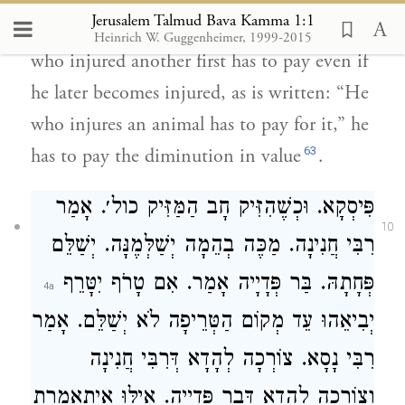
Jerusalem Talmud Bava Kamma 1:1
Rebbi Yose
said: This means that a person
Heinrich W. Guggenheimer, 1999-2015
who injured another first has to pay even if
he later becomes injured, as is written: “He
who injures an animal has to pay for it,” he
63
has to pay the diminution in value
.
פִּיסְקָא. וּכְשֶׁהִזִּיק חָב הַמַּזִּיק כול׳. אָמַר
10
רִבִּי חֲנִינָה
. מַכֶּה בְהֵמָה יְשַׁלְּמֶנָּה. יְשַׁלֵּם
פְּחָתָהּ. בַּר פְּדָיָיה אָמַר. אִם טָרֹף יִטָּרֵף
יְבִיאֵהוּ עֵד מְקוֹם הַטְּרֵיפָה לֹא יְשַׁלֵּם. אָמַר
רִבִּי נָסָא
. צוֹרְכָה לְהָדָא
דְּרִבִּי חֲנִינָה
וְצוֹרְכָה לְהָדָא דְּבַר פְּדָיָיה. אִילּוּ אִיתְאֲמָרַת