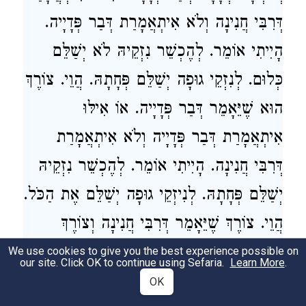
דְּרִבִּי חֲנִינָה וְלֹא אִיתְאֲמָרַת דְּבַר פְּדָיָיה.
הָיִיתִי אוֹמֵר. לְהֶכְשֵׁר נִזְקֵיהּ לֹא יְשַׁלֵּם
כְּלוּם. לְנִזְקֵי גוּפָה יְשַׁלֵּם פְּחָתָהּ. הֲוֵי. צוֹרֶךְ
הוּא שֶׁיֵּאָמֵר דְּבַר פְּדָיָיה. אוֹ אִילּוּ
אִיתְאֲמָרַת דְּבַר פְּדָיָיה וְלֹא אִיתְאֲמָרַת
דְּרִבִּי חֲנִינָה. הָיִיתִי אוֹמֵר. לְהֶכְשֵׁר נִזְקֵיהּ
יְשַׁלֵּם פְּחָתָהּ. לְנִיזְקֵי גוּפָה יְשַׁלֵּם אֶת הַכֹּל.
הֲוֵי. צוֹרֶךְ שֶׁיֵּאָמֵר דְּרִבִּי חֲנִינָה וְצוֹרֶךְ
שֶׁיֵּאָמֵר דְּר׳ פְּדָיָיה.
We use cookies to give you the best experience possible on
our site. Click OK to continue using Sefaria.
Learn More
.
OK
New Paragraph. “If damage was caused the