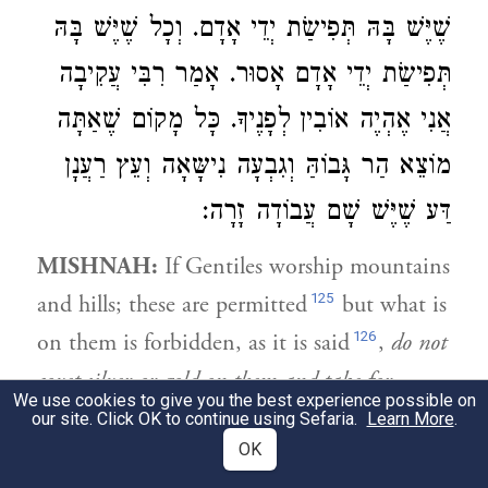
שֶׁיֶּשׁ בָּהּ תְּפִישַׂת יְדֵי אָדָם. וְכָל שֶׁיֶּשׁ בָּהּ
תְּפִישַׂת יְדֵי אָדָם אָסוּר. אָמַר רִבִּי עֲקִיבָה
אֲנִי אֶהְיֶה אוֹבִין לְפָנֶיךָ. כָּל מָקוֹם שֶׁאַתָּה
מוֹצֵא הַר גָּבוֹהַּ וְגִבְעָה נִישָּאָה וְעֵץ רַעֲנָן
דַּע שֶׁיֶּשׁ שָׁם עֲבוֹדָה זָרָה:
MISHNAH:
If Gentiles worship mountains
125
and hills; these are permitted
but what is
126
on them is forbidden, as it is said
,
do not
covet silver or gold on them and take for
We use cookies to give you the best experience possible on
yourself
. Rebbi Yose the Galilean said,
their
our site. Click OK to continue using Sefaria.
Learn More
.
OK
127
gods [are] on the mountains
, the