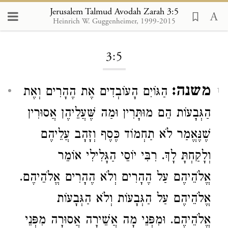
Jerusalem Talmud Avodah Zarah 3:5
Heinrich W. Guggenheimer, 1999-2015
Loading...
3:5
משנה:
הַגּוֹיִם הָעוֹבְדִים אֶת הֶהָרִים וְאֶת
1
הַגְּבָעוֹת הֵם מוּתָּרִין וּמַה שֶּׁעֲלֵיהֶן אֲסוּרִין
שֶׁנֶּאֱמַר לֹא תַחְמוֹד כֶּסֶף וְזָהָב עֲלֵיהֶם
וְלָקַחְתָּ לָךְ. רִבִּי יוֹסֵי הַגָּלִילִי אוֹמֵר
אֱלֹהֵיהֶם עַל הֶהָרִים וְלֹא הֶהָרִים אֱלֹהֵיהֶם.
אֱלֹהֵיהֶם עַל הַגְּבָעוֹת וְלֹא הַגְּבָעוֹת
אֱלֹהֵיהֶם. וּמִפְּנֵי מָה אֲשֵׁירָה אֲסוּרָה מִפְּנֵי