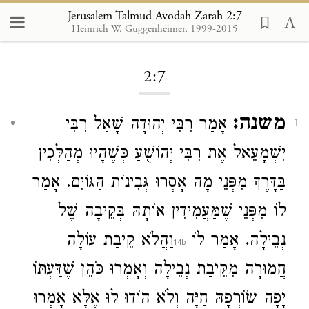
Jerusalem Talmud Avodah Zarah 2:7
Heinrich W. Guggenheimer, 1999-2015
Loading...
2:7
משנה:
אָמַר
רִבִּי יְהוּדָה
שָׁאַל
רִבִּי
1
יִשְׁמָעֵאל
אֶת
רִבִּי יְהוֹשֻׁעַ
כְּשֶׁהָיוּ מְהַלְּכִין
בַּדָּרֶךְ מִפְּנֵי מָה אָסְרוּ גְּבִינוֹת הַגּוֹיִם. אָמַר
לוֹ מִפְּנֵי שֶׁמַּעֲמִידִין אוֹתָהּ בְּקֵיבָה שֶׁל
נְבֵילָה. אָמַר לוֹ
וַהֲלֹא קֵיבַת עוֹלָה
חֲמוּרָה מִקֵּיבַת נְבֵילָה וְאָמְרוּ כֹּהֵן שֶׁדַּעְתּוֹ
יָפָה שׂוֹרְפָהּ חַיָּה וְלֹא הוֹדוּ לוּ אֶלָּא אָמְרוּ