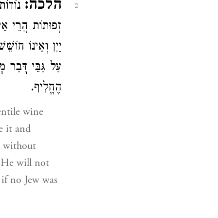
הלכה:
נוֹדוֹת.
2
זְפוּתוֹת הֲרֵי אֵיל
יַיִן וְאֵינוֹ חוֹשׁ
עַל גַּבֵּי דָּבַר 
הֶחֱלִיף.
ntile wine
e it and
e without
 He will not
 if no Jew was