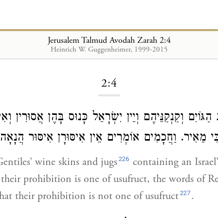
Jerusalem Talmud Avodah Zarah 2:4
Heinrich W. Guggenheimer, 1999-2015
Loading...
2:4
ַגּוֹיִם וְקַנְקַנֵּיהֶם וְיֵין
יִשְׂרָאֵל
כָּנוּס בָּהֶן אֲסוּרִין וְאִי
ִּי מֵאִיר
 וַחֲכָמִים אוֹמְרִים אֵין אִיסּוּרָן אִיסּוּר הֲנָאָה.
226
entiles’ wine skins and jugs
containing an Israel’
their prohibition is one of usufruct, the words of R
227
hat their prohibition is not one of usufruct
.