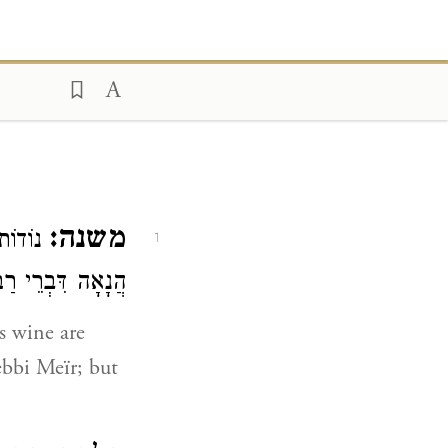
משנה:
נוֹדוֹת ה
1
הֲנָאָה דִּבְרֵי
רַב
s wine are
ebbi Meïr; but