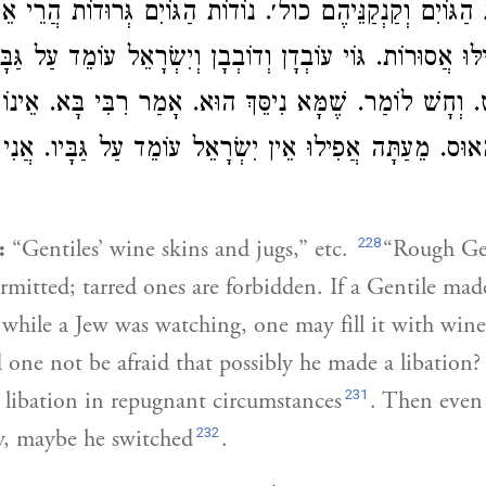
 הַגּוֹיִם וְקַנְקַנֵּיהֶם כול׳. נוֹדוֹת הַגּוֹיִם גְּרוּדוֹת הֲרֵי אֵ
ּוּ אֲסוּרוֹת. גּוֹי עוֹבְדָן וְדוֹבְבָן וְיִשְׂרָאֵל עוֹמֵד עַל גַּבָּ
ֵשׁ. וְחָשׁ לוֹמַר. שֶׁמָּא נִיסֵּךְ הוּא. אָמַר רִבִּי בָּא. אֵינוֹ מ
מָאוּס. מֵעַתָּה אֲפִילוּ אֵין יִשְׂרָאֵל עוֹמֵד עַל גַּבָּיו. אֲנִ
228
:
“Gentiles’ wine skins and jugs,” etc.
“Rough Ge
rmitted; tarred ones are forbidden. If a Gentile mad
 while a Jew was watching, one may fill it with win
 one not be afraid that possibly he made a libation?
231
 libation in repugnant circumstances
. Then even
232
y, maybe he switched
.