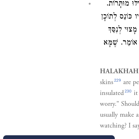
ילּוּ מוּתָּרוֹת
יו כּוֹנֵס לְתוֹכָן
ָצוּי לְנַסֵּךְ
י אוֹמֵר. שֶׁמָּא
HALAKHAH
229
skins
are pe
230
insulated
it
worry.” Should
usually make a
watching? I sa