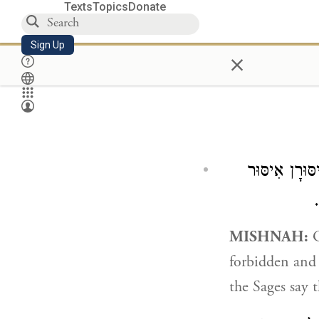
Texts
Topics
Donate
Sign Up
×
סּוּרָן אִיסּוּר
.
MISHNAH:
G
forbidden and 
the Sages say t