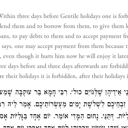
ithin three days before Gentile holidays one is for
 lend them and to borrow from them, to give them l
oans, to pay debts to them and to accept payment 
 says, one may accept payment from them because th
 even though it hurts him now he will enjoy it late
hree days before and three days afterwards are forbid
re their holidays it is forbidden, after their holidays 
נֵי אֵידֵיהֶן שֶׁלְּגוֹיִם כול׳. רִבִּי חָמָא בַּר עוּקְבָּה שָׁמַע 
ר זִבְחֵיכֶם לִשְׁלשֶׁת יָמִים מַעְשְׂרוֹתֵיכֶם. אָמַר לֵיהּ רִבִּ
ָּלִיּוֹת. דְּתַנֵּי. נָחוּם הַמָּדִי אוֹמֵר. יוֹם אֶחָד בַּגָּלִיּוֹת 