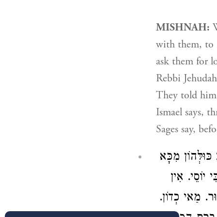
MISHNAH:
W
with them, to
ask them for l
Rebbi Jehudah
They told him,
Ismael says, t
Sages say, befo
כּוּלְּהוֹן מִכָּא
י יוֹסֵי. אִין
אָסוּר. מַאי כְדוֹן