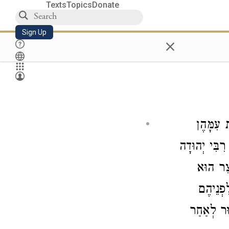
Texts
Topics
Donate
Sign Up
×
 עִמָּהֶן
ן
רִבִּי יְהוּדָה
ֵצֵר הוּא
פְנֵיהֶם
ּר לְאַחַר