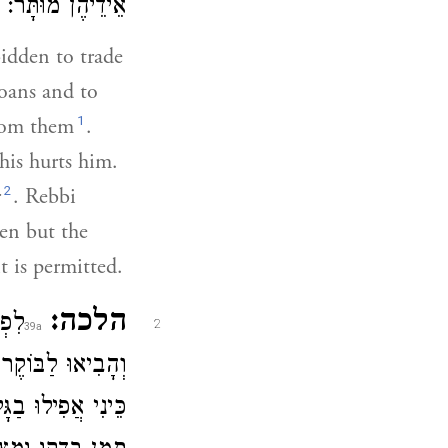
אֵידֵיהֶן מוּתָּר:
bidden to trade
oans and to
1
from them
.
is hurts him.
2
r
. Rebbi
den but the
it is permitted.
הלכה:
לִפְ
2
וְהָבִיאוּ לַבּוֹקֶ
כֵּינִי אֲפִילוּ בַג.