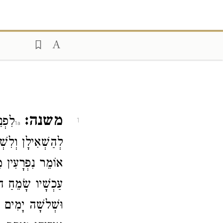
משנה:
לִפְנ
1
לְהַשְׁאִילָן וְלִש.
אוֹמֵר נִפְרָעִין 
עַכְשָׁיו שָׂמֵחַ 
וּשְׁלשָׁה יָמִים 