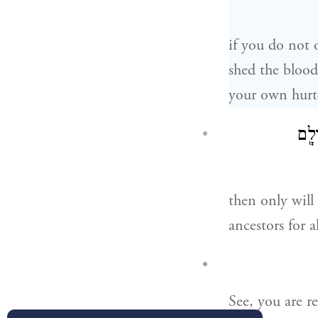
if you do not 
shed the blood
your own hur
ֹלָ֖ם
then only will 
ancestors for a
See, you are re