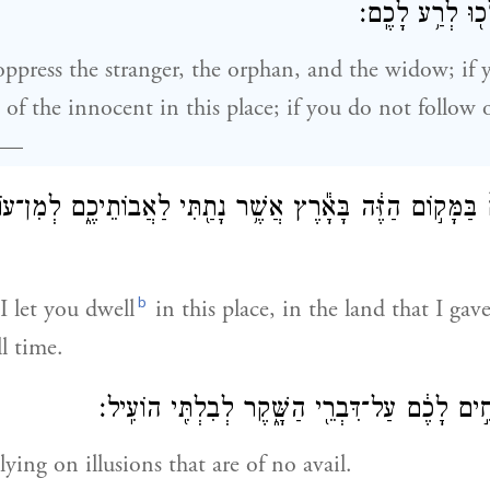
֖וּ לְרַ֥ע לָכֶֽם׃
oppress the stranger, the orphan, and the widow; if
 of the innocent in this place; if you do not follow 
t—
ם֙ בַּמָּק֣וֹם הַזֶּ֔ה בָּאָ֕רֶץ אֲשֶׁ֥ר נָתַ֖תִּי לַאֲבוֹתֵיכֶ֑ם לְמִן־עו
b
I let you dwell
in this place, in the land that I gav
ll time.
חִ֣ים לָכֶ֔ם עַל־דִּבְרֵ֖י הַשָּׁ֑קֶר לְבִלְתִּ֖י הוֹעִֽיל׃
lying on illusions that are of no avail.