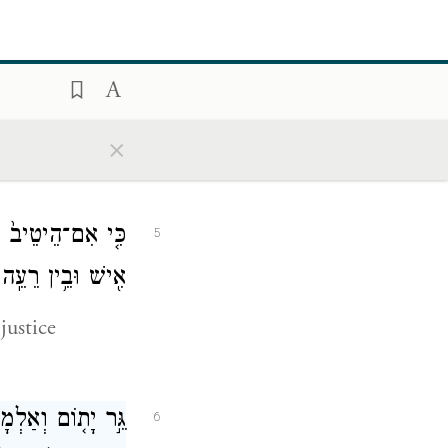
אַל־תִּבְטְח֣וּ לָכֶ֔
4
הֵֽמָּה׃
×
e Temple of
כִּ֤י אִם־הֵיטֵיב֙ תּ
5
אִ֖ישׁ וּבֵ֥ין רֵעֵֽהוּ
justice
גֵּ֣ר יָת֤וֹם וְאַלְמָ
6