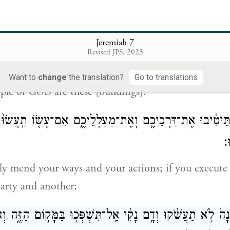
ם אֶל־דִּבְרֵ֥י הַשֶּׁ֖קֶר לֵאמֹ֑ר הֵיכַ֤ל יְהֹוָה֙ הֵיכַ֣ל יְהֹוָ֔ה הֵ
Jeremiah 7
Revised JPS, 2023
 trust in illusions and say, “The Temple of G
, th
OD
Want to
change
the translation?
Go to translations
ple of G
are these [buildings].”
OD
ֵיטִ֔יבוּ אֶת־דַּרְכֵיכֶ֖ם וְאֶת־מַעַלְלֵיכֶ֑ם אִם־עָשׂ֤וֹ תַֽעֲשׂוּ֙ מ
׃
lly mend your ways and your actions; if you execute 
arty and another;
נָה֙ לֹ֣א תַעֲשֹׁ֔קוּ וְדָ֣ם נָקִ֔י אַֽל־תִּשְׁפְּכ֖וּ בַּמָּק֣וֹם הַזֶּ֑ה וְ