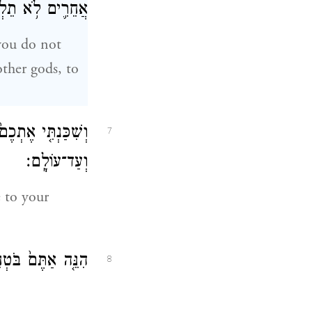
אֲחֵרִ֛ים לֹ֥א תֵלְכ
 you do not
other gods, to
וְשִׁכַּנְתִּ֤י אֶתְכֶ
7
וְעַד־עוֹלָֽם׃
e to your
הִנֵּ֤ה אַתֶּם֙ בֹּטְ
8