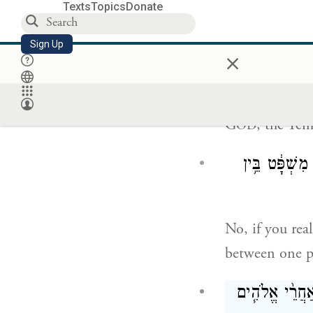
Texts
Topics
Donate
יכַ֥ל יְהֹוָ֖ה
Sign Up
×
Don’t put your
G
, the Tem
OD
ִשְׁפָּ֔ט בֵּ֥ין
No, if you rea
between one p
אַחֲרֵ֨י אֱלֹהִ֧ים