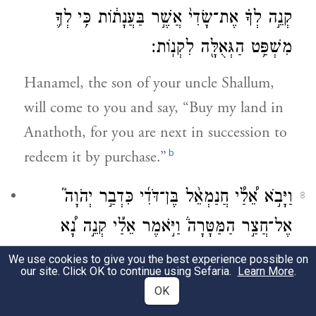
קְנֵ֣ה לְךָ֗ אֶת־שָׂדִי֙ אֲשֶׁ֣ר בַּעֲנָת֔וֹת כִּ֥י לְךָ֛
מִשְׁפַּ֥ט הַגְּאֻלָּ֖ה לִקְנֽוֹת׃
Hanamel, the son of your uncle Shallum,
will come to you and say, “Buy my land in
Anathoth, for you are next in succession to
b
redeem it by purchase.”
וַיָּבֹ֣א אֵ֠לַ֠י חֲנַמְאֵ֨ל בֶּן־דֹּדִ֜י כִּדְבַ֣ר יְהֹוָה֮
8
אֶל־חֲצַ֣ר הַמַּטָּרָה֒ וַיֹּ֣אמֶר אֵלַ֡י קְנֵ֣ה נָ֠א
אֶת־שָׂדִ֨י אֲשֶׁר־בַּעֲנָת֜וֹת אֲשֶׁ֣ר
׀
בְּאֶ֣רֶץ
We use cookies to give you the best experience possible on
our site. Click OK to continue using Sefaria.
Learn More
.
בִּנְיָמִ֗ין כִּֽי־לְךָ֞ מִשְׁפַּ֧ט הַיְרֻשָּׁ֛ה וּלְךָ֥ הַגְּאֻלָּ֖ה
OK