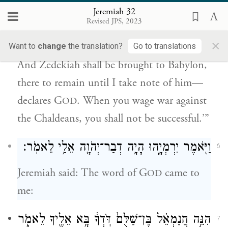
Jeremiah 32
אֹת֖וֹ נְאֻם־יְהֹוָ֑ה כִּ֧י תִֽלָּחֲמ֛וּ אֶת־הַכַּשְׂדִּ֖ים
Revised JPS, 2023
לֹ֥א תַצְלִֽיחוּ׃
{פ}
×
Want to
change
the translation?
Go to translations
And Zedekiah shall be brought to Babylon,
there to remain until I take note of him—
declares G
. When you wage war against
OD
the Chaldeans, you shall not be successful.’”
וַיֹּ֖אמֶר יִרְמְיָ֑הוּ הָיָ֥ה דְבַר־יְהֹוָ֖ה אֵלַ֥י לֵאמֹֽר׃
6
Jeremiah said: The word of G
came to
OD
me:
הִנֵּ֣ה חֲנַמְאֵ֗ל בֶּן־שַׁלֻּם֙ דֹּֽדְךָ֔ בָּ֥א אֵלֶ֖יךָ לֵאמֹ֑ר
7