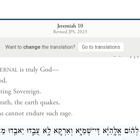
f a craftsman and the goldsmith’s hands;
ing is blue and purple,
 are the product of skilled workers.
Jeremiah 10
Revised JPS, 2023
ֱמֶ֔ת הֽוּא־אֱלֹהִ֥ים חַיִּ֖ים וּמֶ֣לֶךְ עוֹלָ֑ם מִקִּצְפּוֹ֙ תִּרְעַ֣שׁ 
Want to
change
the translation?
Go to translations
 זַעְמֽוֹ׃
{פ}
is truly God—
ERNAL
od,
sting Sovereign.
ath, the earth quakes,
s cannot endure such rage.
לְה֔וֹם אֱלָ֣הַיָּ֔א דִּֽי־שְׁמַיָּ֥א וְאַרְקָ֖א לָ֣א עֲבַ֑דוּ יֵאבַ֧דוּ מֵ