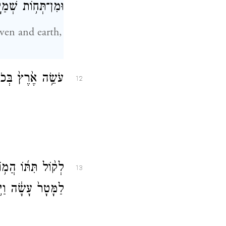
וּמִן־תְּח֥וֹת שְׁמַי
ven and earth,
עֹשֵׂ֥ה אֶ֙רֶץ֙ בְּכֹח
12
לְק֨וֹל תִּתּ֜וֹ הֲמ֥ו
13
לַמָּטָר֙ עָשָׂ֔ה וַיּ