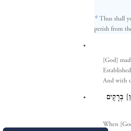
d
Thus shall y
perish from th
[God] made
Establishe
And with u
[ץ
בְּרָקִ֤ים
When [God