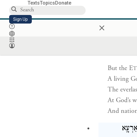
The work o
Texts
Topics
Donate
Their cloth
Sign Up
×
All of them
הָאָ֔רֶץ
But
the E
T
A living G
The everla
At God’s wr
And nation
אַרְעָ֛א