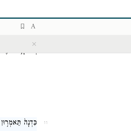
וַיהֹוָ֤ה אֱלֹהִים֙ א
10
×
וְלֹא־יָכִ֥לוּ גוֹיִ֖ם
כִּדְנָה֙ תֵּאמְר֣וּן 
11