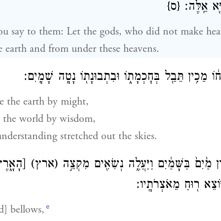
ָּ֖א אֵֽלֶּה׃
{ס}
ou say to them: Let the gods, who did not make hea
e earth and from under these heavens.
֔וֹ מֵכִ֥ין תֵּבֵ֖ל בְּחׇכְמָת֑וֹ וּבִתְבוּנָת֖וֹ נָטָ֥ה שָׁמָֽיִם׃
 the earth by might,
d the world by wisdom,
nderstanding stretched out the skies.
ֹן מַ֙יִם֙ בַּשָּׁמַ֔יִם וַיַּעֲלֶ֥ה נְשִׂאִ֖ים מִקְצֵ֣ה
(ארץ)
הָאָ֑רֶ]
֥וֹצֵא ר֖וּחַ מֵאֹצְרֹתָֽיו׃
e
] bellows,