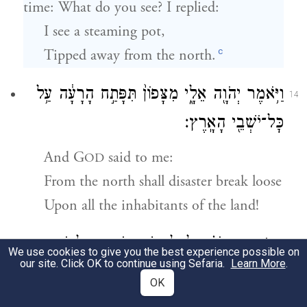
time: What do you see? I replied:
I see a steaming pot,
c
Tipped away from the north.
וַיֹּ֥אמֶר יְהֹוָ֖ה אֵלָ֑י מִצָּפוֹן֙ תִּפָּתַ֣ח הָרָעָ֔ה עַ֥ל
14
כׇּל־יֹשְׁבֵ֖י הָאָֽרֶץ׃
And
G
said to me:
OD
From the north shall disaster break loose
Upon all the inhabitants of the land!
כִּ֣י
׀
הִנְנִ֣י קֹרֵ֗א לְכׇֽל־מִשְׁפְּח֛וֹת מַמְלְכ֥וֹת
15
We use cookies to give you the best experience possible on
our site. Click OK to continue using Sefaria.
Learn More
.
צָפ֖וֹנָה נְאֻם־יְהֹוָ֑ה וּבָ֡אוּ וְֽנָתְנוּ֩ אִ֨ישׁ כִּסְא֜וֹ
OK
פֶּ֣תַח
׀
שַׁעֲרֵ֣י יְרוּשָׁלַ֗͏ִם וְעַ֤ל כׇּל־חוֹמֹתֶ֙יהָ֙