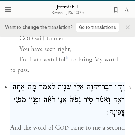
Jeremiah 1
וַיֹּ֧אמֶר יְהֹוָ֛ה אֵלַ֖י הֵיטַ֣בְתָּ לִרְא֑וֹת כִּֽי־שֹׁקֵ֥ד
12
Revised JPS, 2023
אֲנִ֛י עַל־דְּבָרִ֖י לַעֲשֹׂתֽוֹ׃
{ס}
×
Want to
change
the translation?
Go to translations
G
said to me:
OD
You have seen right,
b
For I am watchful
to bring My word
to pass.
וַיְהִ֨י דְבַר־יְהֹוָ֤ה
אֵלַי֙ שֵׁנִ֣ית לֵאמֹ֔ר מָ֥ה אַתָּ֖ה
׀
13
רֹאֶ֑ה וָאֹמַ֗ר סִ֤יר נָפ֙וּחַ֙ אֲנִ֣י רֹאֶ֔ה וּפָנָ֖יו מִפְּנֵ֥י
צָפֽוֹנָה׃
And the word of G
came to me a second
OD