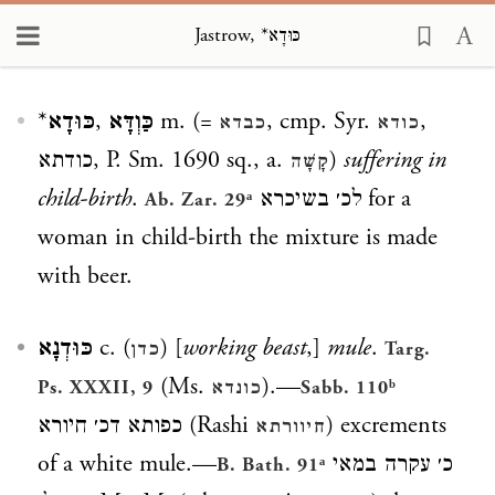
Jastrow, *כּוּדָא
Loading...
*
כּוּדָא
,
כַּוְדָּא
m. (=
, cmp. Syr.
,
כודא
כבדא
כודתא
, P. Sm. 1690 sq., a.
)
suffering in
קָשָׁה
child-birth
.
לכ׳ בשיכרא
for a
Ab. Zar. 29ᵃ
woman in child-birth the mixture is made
with beer.
כּוּדְנָא
c. (
) [
working beast
,]
mule
.
כדן
Targ.
(Ms.
).—
Ps. XXXII, 9
כונדא
Sabb. 110ᵇ
כפותא דכ׳ חיורא
(Rashi
) excrements
חיוורתא
of a white mule.—
כ׳ עקרה במאי
B. Bath. 91ᵃ