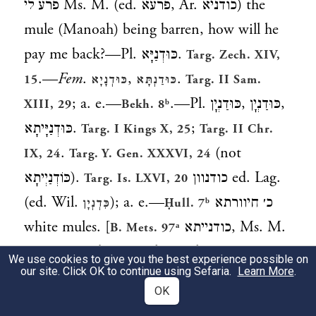
פרע לי Ms. M. (ed.
פרעא
, Ar.
כודניא
) the
mule (Manoah) being barren, how will he
pay me back?—Pl.
כּוּדְנַיָּא
.
Targ. Zech. XIV,
.—
Fem
.
,
.
15
כּוּדְנָיָא
כּוּדַנְתָּא
Targ. II Sam.
; a. e.—
.—Pl.
כּוּדַנְיָן
,
כּוּדַנְיָן
,
XIII, 29
Bekh. 8ᵇ
כּוּדְנַיָּיתָא
.
;
Targ. I Kings X, 25
Targ. II Chr.
.
(not
IX, 24
Targ. Y. Gen. XXXVI, 24
כּוֹדְנַיְיתָא
).
כודנוון
ed. Lag.
Targ. Is. LXVI, 20
(ed. Wil.
); a. e.—
כ׳ חיוורתא
כִּדְנְיָן
Ḥull. 7ᵇ
white mules. [
כודנייתא
, Ms. M.
B. Mets. 97ᵃ
כונדתיה
, read
כּוּדַנְתֵּיה
his mule.]
We use cookies to give you the best experience possible on
our site. Click OK to continue using Sefaria.
Learn More
.
OK
כָּוָה
, v.
כוי