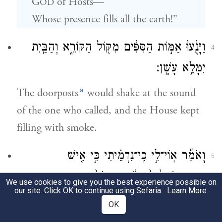
G
of Hosts—
OD
Whose presence fills all the earth!”
וַיָּנֻ֙עוּ֙ אַמּ֣וֹת הַסִּפִּ֔ים מִקּ֖וֹל הַקּוֹרֵ֑א וְהַבַּ֖יִת
4
יִמָּלֵ֥א עָשָֽׁן׃
a
The doorposts
would shake at the sound
of the one who called, and the House kept
filling with smoke.
וָאֹמַ֞ר אֽוֹי־לִ֣י כִֽי־נִדְמֵ֗יתִי כִּ֣י אִ֤ישׁ
5
טְמֵֽא־שְׂפָתַ֙יִם֙ אָנֹ֔כִי וּבְתוֹךְ֙ עַם־טְמֵ֣א
We use cookies to give you the best experience possible on
our site. Click OK to continue using Sefaria.
Learn More
.
שְׂפָתַ֔יִם אָנֹכִ֖י יוֹשֵׁ֑ב כִּ֗י אֶת־הַמֶּ֛לֶךְ יְהֹוָ֥ה
OK
צְבָא֖וֹת רָא֥וּ עֵינָֽי׃