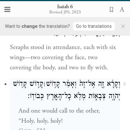
Isaiah 6
שְׂרָפִ֨ים עֹמְדִ֤ים
מִמַּ֙עַל֙ ל֔וֹ שֵׁ֧שׁ כְּנָפַ֛יִם שֵׁ֥שׁ
׀
2
Revised JPS, 2023
כְּנָפַ֖יִם לְאֶחָ֑ד בִּשְׁתַּ֣יִם
׀
יְכַסֶּ֣ה פָנָ֗יו וּבִשְׁתַּ֛יִם
×
Want to
change
the translation?
Go to translations
יְכַסֶּ֥ה רַגְלָ֖יו וּבִשְׁתַּ֥יִם יְעוֹפֵֽף׃
Seraphs stood in attendance, each with six
wings—two covering the face, two
covering the body, and two to fly with.
וְקָרָ֨א זֶ֤ה אֶל־זֶה֙ וְאָמַ֔ר קָד֧וֹשׁ
קָד֛וֹשׁ קָד֖וֹשׁ
׀
3
יְהֹוָ֣ה צְבָא֑וֹת מְלֹ֥א כׇל־הָאָ֖רֶץ כְּבוֹדֽוֹ׃
And one would call to the other,
“Holy, holy, holy!