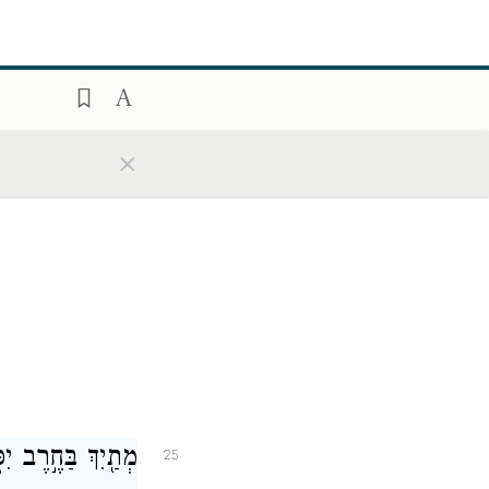
וְהָיָה֩ תַ֨חַת בֹּ֜ש
24
וְתַ֥חַת פְּתִיגִ֖יל 
×
מְתַ֖יִךְ בַּחֶ֣רֶב יִפּ
25