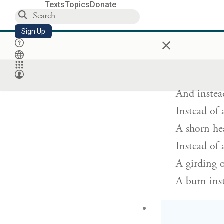
Texts
Topics
Donate
ֶׁה֙ קׇרְחָ֔ה
Sign Up
×
And then
Instead of 
And instea
Instead of
A shorn he
Instead of 
A girding o
A burn inst