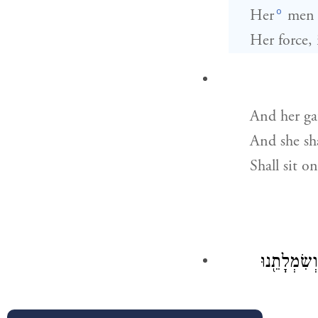
o
Her
men s
Her force, 
And her ga
And she sh
Shall sit o
שִׂמְלָתֵ֖נוּ