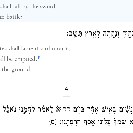
hall fall by the sword,
in battle;
תָחֶ֑יהָ וְנִקָּ֖תָה לָאָ֥רֶץ תֵּשֵֽׁב׃
tes shall lament and mourn,
p
all be emptied,
n the ground.
4
ע נָשִׁ֜ים בְּאִ֣ישׁ אֶחָ֗ד בַּיּ֤וֹם הַהוּא֙ לֵאמֹ֔ר לַחְמֵ֣נוּ נֹאכֵ֔ל וְ
ֵ֤א שִׁמְךָ֙ עָלֵ֔ינוּ אֱסֹ֖ף חֶרְפָּתֵֽנוּ׃
{ס}