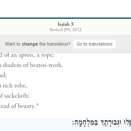
ֶׂם מַ֣ק יִֽהְיֶ֗ה וְתַ֨חַת חֲגוֹרָ֤ה נִקְפָּה֙ וְתַ֨חַת מַעֲשֶׂ֤ה מִקְש
מַחֲגֹ֣רֶת שָׂ֑ק כִּי־תַ֖חַת יֹֽפִי׃
Isaiah 3
Revised JPS, 2023
—
perfume, there shall be rot;
Want to
change
the translation?
Go to translations
d of an apron, a rope;
 a diadem of beaten-work,
ad;
a rich robe,
f sackcloth;
n
ead of beauty.
ֹ֑לוּ וּגְבוּרָתֵ֖ךְ בַּמִּלְחָמָֽה׃