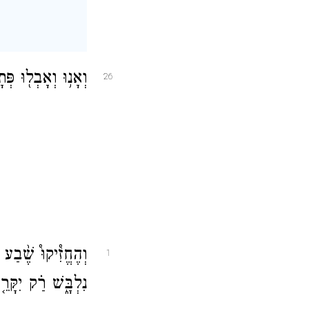
וְאָנ֥וּ וְאָבְל֖וּ פְּ
26
וְהֶחֱזִ֩יקוּ֩ שֶׁ֨בַ
1
נִלְבָּ֑שׁ רַ֗ק יִקָּר