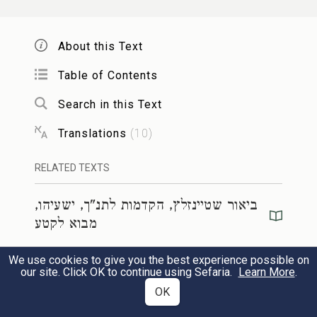
לָכֵ֗ן נְאֻ֤ם הָאָדוֹן֙ יְהֹוָ֣ה צְבָא֔וֹת אֲבִ֖יר יִשְׂרָאֵ֑ל
כד
About this Text
ה֚וֹי אֶנָּחֵ֣ם מִצָּרַ֔י וְאִנָּקְמָ֖ה מֵאוֹיְבָֽי׃
Table of Contents
Search in this Text
וְאָשִׁ֤יבָה יָדִי֙ עָלַ֔יִךְ וְאֶצְרֹ֥ף כַּבֹּ֖ר סִיגָ֑יִךְ
כה
Translations
(
10
)
וְאָסִ֖ירָה כׇּל־בְּדִילָֽיִךְ׃
RELATED TEXTS
וְאָשִׁ֤יבָה שֹׁפְטַ֙יִךְ֙ כְּבָרִ֣אשֹׁנָ֔ה וְיֹעֲצַ֖יִךְ
כו
ביאור שטיינזלץ, הקדמות לתנ"ך, ישעיהו,
כְּבַתְּחִלָּ֑ה אַֽחֲרֵי־כֵ֗ן יִקָּ֤רֵא לָךְ֙ עִ֣יר הַצֶּ֔דֶק
מבוא לקטע
קִרְיָ֖ה נֶאֱמָנָֽה׃
We use cookies to give you the best experience possible on
ביאור שטיינזלץ, הקדמות לתנ"ך, ישעיהו,
our site. Click OK to continue using Sefaria.
Learn More
.
הקדמה לספר
OK
צִיּ֖וֹן בְּמִשְׁפָּ֣ט תִּפָּדֶ֑ה וְשָׁבֶ֖יהָ בִּצְדָקָֽה׃
כז