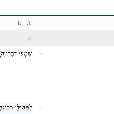
לוּלֵי֙ יְהֹוָ֣ה צְבָא
9
×
שִׁמְע֥וּ דְבַר־יְהֹו
10
לָמָּה־לִּ֤י רֹב־זִבְ
11