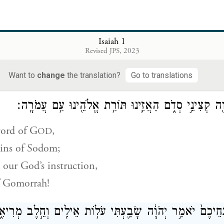
֔וֹת הוֹתִ֥יר לָ֛נוּ שָׂרִ֖יד כִּמְעָ֑ט כִּסְדֹ֣ם הָיִ֔ינוּ לַעֲמֹרָ֖ה דָּ
of Hosts
OD
Isaiah 1
e survivors,
Revised JPS, 2023
be like Sodom,
Want to
change
the translation?
Go to translations
omorrah.
ָ֖ה קְצִינֵ֣י סְדֹ֑ם הַאֲזִ֛ינוּ תּוֹרַ֥ת אֱלֹהֵ֖ינוּ עַ֥ם עֲמֹרָֽה׃
ord of
G
,
OD
ains of Sodom;
 our God’s instruction,
f Gomorrah!
חֵיכֶם֙ יֹאמַ֣ר יְהֹוָ֔ה שָׂבַ֛עְתִּי עֹל֥וֹת אֵילִ֖ים וְחֵ֣לֶב מְרִיאִ֑