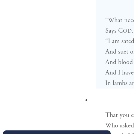
“What need 
Says
G
.
OD
“I am sated
And suet of
And blood 
And I have
In lambs a
That you 
Who asked 