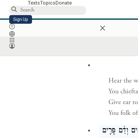
מִֽינוּ׃
{פ}
Texts
Topics
Donate
Had not
G
Sign Up
×
Left us som
We should 
Another G
Hear the w
You chieft
Give ear to
You folk o
ים וְדַ֨ם פָּרִ֧ים