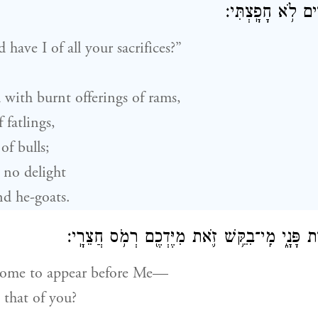
ִ֖ים לֹ֥א חָפָֽצְתִּי׃
have I of all your sacrifices?”
 with burnt offerings of rams,
 fatlings,
of bulls;
 no delight
nd he-goats.
וֹת פָּנָ֑י מִֽי־בִקֵּ֥שׁ זֹ֛את מִיֶּדְכֶ֖ם רְמֹ֥ס חֲצֵרָֽי׃
come to appear before Me—
that of you?