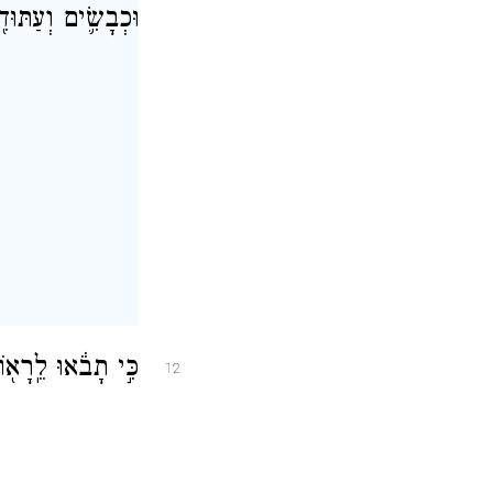
וּכְבָשִׂ֛ים וְעַתּוּד
כִּ֣י תָבֹ֔אוּ לֵֽרָא֖
12