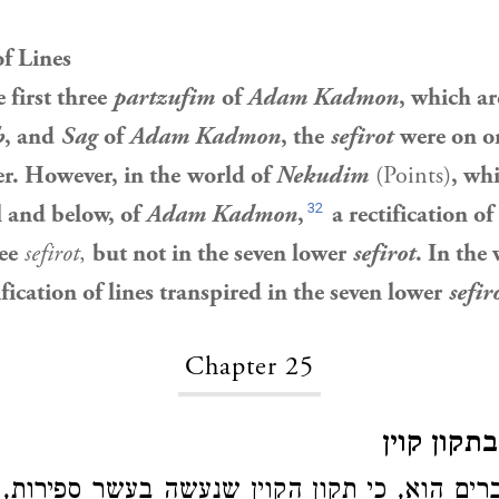
of Lines
 first three
partzufim
of
Adam Kadmon
, which ar
b
, and
Sag
of
Adam Kadmon
, the
sefirot
were on o
r. However, in the
world of
Nekudim
(Points)
, wh
32
 and below, of
Adam Kadmon
,
a rectification of
ree
sefirot
,
but not in the seven lower
sefirot
. In the
tification of lines transpired in the seven lower
sefir
Chapter 25
תקון קוין
רים הוא, כי תקון הקוין שנעשה בעשר ספירות,