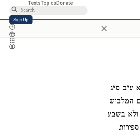
Texts
Topics
Donate
Sign Up
×
 ע"ב ס"ג
ים המלביש
 ולא בשבע
ספירות