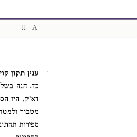
ענין תקון קוין
1
כד. הנה בשלש
דא"ק, היו הס
מטבור ולמטה 
ספירות תחתונ