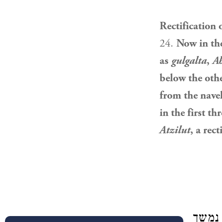
Rectification 
24.
Now in the
as
gulgalta
,
A
below the othe
from the navel
in the first th
Atzilut
, a rec
 נמשך