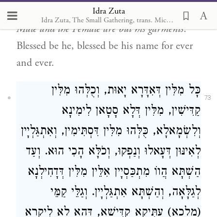
Idra Zuta
and Ima, Israel Saba and Tevunah, and the
Idra Zuta, The Small Gathering, trans. Michal Ricardo
Male and the Female are but his garments
.
Blessed be he, blessed be his name for ever
and ever.
כָּל מִלִּין דְּאִדָּרָא יָאוּת, וְכֻלְּהוּ מִלִּין
73
קַדִּישִׁין, מִלִּין דְּלָא סָטָאן לִימִינָא
וְלִשְׂמָאלָא, כֻּלְּהוּ מִלִּין דִּסְתִּימִין, וְאִתְגַּלְיָין
לְאִינּוּן דְּעָאלוּ וְנַפְקוּ, וְכֹלָּא הָכִי הוּא. וְעַד
הַשְׁתָּא הֲווֹ מִתְכַּסְיָין אִלֵּין מִלִּין דְּדָחִילְנָא
לְגַלָּאָה, וְהַשְׁתָּא אִתְגַּלְיָין. וְגַלֵּי קַמֵּי
(מלכא) עַתִּיקָא קַדִּישָׁא, דְּהָא לָא לִיקָרָא