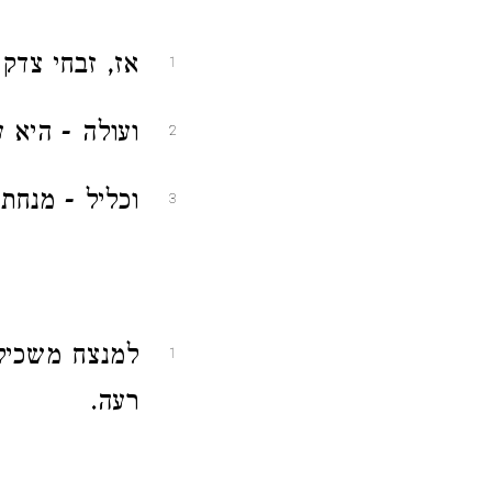
אז, זבחי צדק
1
ועולה - היא ע
2
וכליל - מנחת 
3
למנצח משכיל 
1
רעה.