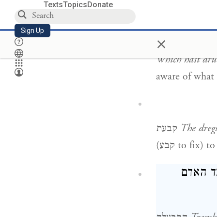
Texts
Topics
Donate
יעשה לו
Sign Up
×
Which hast dr
aware of what 
קבעת
The dreg
(
קבע
to fix) to
, האדם