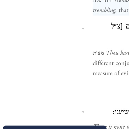
התרעלה
Tremb
trembling
, tha
, [צ"ל
מצית
Thou has
different conj
measure of evil
שיענו
There is none t