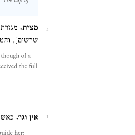
.
The cup of
מצית.
מגזרת 
4
שרשים], וה:
 though of a
ceived the full
אין וגו'.
כאשה:
1
guide her;