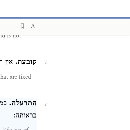
התעוררי.
כו,
1
והוא שוכב נ:
nd is not
קובעת.
אין :
2
that are fixed
התרעלה.
כמו
3
בראותה: