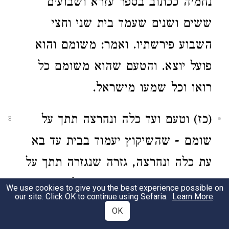
נחמיה ככתוב בספר עזרא ושבועים
ששים ושנים שעמד בית שני וחצי
השבוע פירשתיו. ואמר: משומם והוא
פועל יוצא. והטעם שהוא משומם כל
רואו וכל שמעו מישראל.
(כז) וטעם ועד כלה ונחרצה תתך על
3
שומם - שהשיקוץ יעמוד בבית עד בא
עת כלה ונחרצה, גזרה שנגזרה תתך על
שומם הוא השיקוץ דרך תפילה, שיהיה
We use cookies to give you the best experience possible on
our site. Click OK to continue using Sefaria.
Learn More
.
שומם, כמו: בת בבל השדודה.
OK