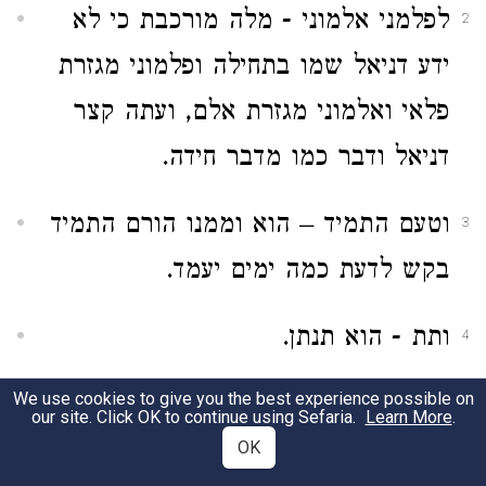
לפלמני אלמוני - מלה מורכבת כי לא
2
ידע דניאל שמו בתחילה ופלמוני מגזרת
פלאי ואלמוני מגזרת אלם, ועתה קצר
דניאל ודבר כמו מדבר חידה.
וטעם התמיד – הוא וממנו הורם התמיד
3
בקש לדעת כמה ימים יעמד.
ותת - הוא תנתן.
4
We use cookies to give you the best experience possible on
וקדש - מכון מקדשו,
5
our site. Click OK to continue using Sefaria.
Learn More
.
OK
וצבא - ותפל ארצה מן הצבא והנה
6