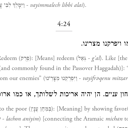
within me” (וַיִּמָּלֵךְ לִבִּי עָלַי -
vayimmalech libbi alai
).
4:24
ו ויפרקנו מצרינו
] Redeem (פְרֻק): [Means] redeem (גְּאַל -
g'al
). Like [th
and commonly found in the Passover Haggadah)]:
redeemed us from our enemies” (וַיִּפְרְקֵנוּ מִצָּרֵינוּ -
vayifrǝqenu mitzar
לחון עניים. הן יהיה אריכות לשלותך, או כמו אר
 [Meaning] by showing favor/grace to the
poor (לָחוֹן עֲנִיִּים -
lachon aniyim
) [connecting the Aramaic
michan
t