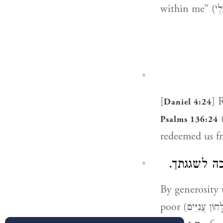
[
Daniel 4:24
(
Psalms 136:24
וכה לשגגתך
By generosity to the poor (בְּמִחַן עֲנָיִן):