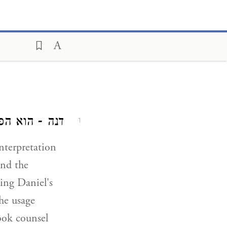
דנה - הוא הפ.
1
interpretation
And the
ing Daniel's
the usage
ook counsel