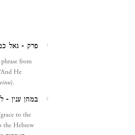
פרק - גאל כמ.
1
e phrase from
 “And He
einu
).
במחן ענין - .
2
o the Hebrew