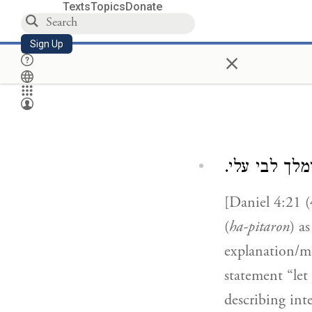
Texts
Topics
Donate
Sign Up
×
ימלך לבי עלי
(
ha-pitaron
) a
explanation/me
statement “let
describing int