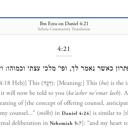
Ibn Ezra on Daniel 4:21
Sefaria Community Translation
Loading...
4:21
תרון כאשר נאמר לך, ופי' מלכי עצתי וכמוהו: ו
[Daniel 4:21 (4:18 Heb)] This (דְּנָ֥ה): [Meaning:] This (
hu
) is the 
s it will now be told to you (
ka'asher ne'emar lach
). 
aning of [the concept of offering counsel, anticipat
 my counsel...” (
milki
) in
] is similar to [
Daniel 4:24
ernal deliberation in
]: “and my heart t
Nehemiah 5:7