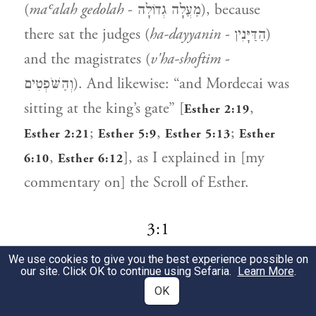
(
maʿalah gedolah
- מַעֲלָה גְדוֹלָה), because
there sat the judges (
ha-dayyanin
- הַדַּיָּנִין)
and the magistrates (
v'ha-shoftim
-
וְהַשֹּׁפְטִים). And likewise: “and Mordecai was
sitting at the king’s gate” [
,
Esther 2:19
;
,
;
Esther 2:21
Esther 5:9
Esther 5:13
Esther
,
], as I explained in [my
6:10
Esther 6:12
commentary on] the Scroll of Esther.
3:1
We use cookies to give you the best experience possible on
our site. Click OK to continue using Sefaria.
Learn More
.
נבוכדנצר, רומיה - הוא גובהו הוא
1
OK
קומתו.