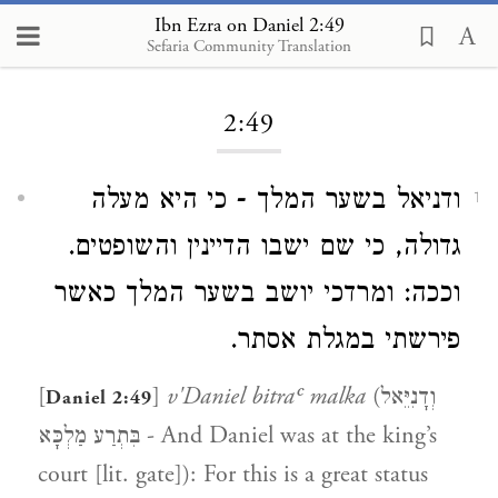
Ibn Ezra on Daniel 2:49
Sefaria Community Translation
Loading...
2:49
ודניאל בשער המלך - כי היא מעלה
1
גדולה, כי שם ישבו הדיינין והשופטים.
וככה: ומרדכי יושב בשער המלך כאשר
פירשתי במגלת אסתר.
[
]
v'Daniel bitraʿ malka
(וְדָנִיֵּאל
Daniel 2:49
בִּתְרַע מַלְכָּא - And Daniel was at the king’s
court [lit. gate]): For this is a great status