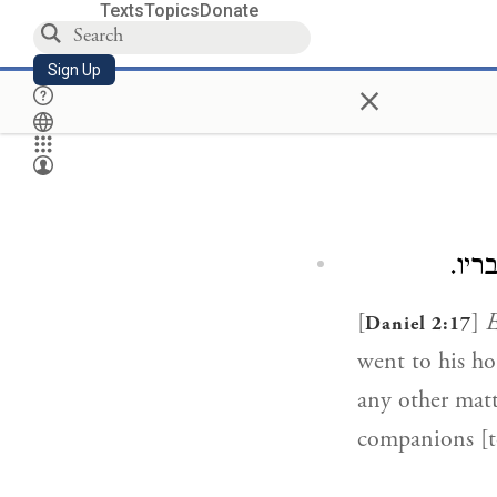
Texts
Topics
Donate
Sign Up
×
ריו
[
]
E
Daniel 2:17
went to his ho
any other matt
companions [to