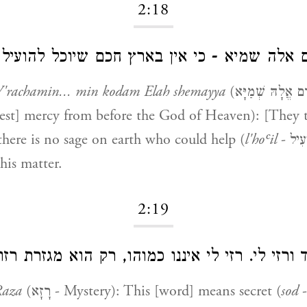
2:18
דם אלה שמיא - כי אין בארץ חכם שיוכל להועיל
'rachamin... min kodam Elah shemayya
(וְרַחֲמִין... מִן־קֳדָם אֱלָהּ שְׁמַיָּא
uest] mercy from before the God of Heaven): [They 
here is no sage on earth who could help (
l'hoʿil
- לְהוֹעִיל, be
this matter.
2:19
 ורזי לי. רזי לי איננו כמוהו, רק הוא מגזרת רזו
Raza
(רָזָא - Mystery): This [word] means secret (
sod
- סוֹד).