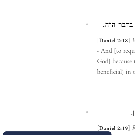
 בדבר הזה
[
]
V
Daniel 2:18
- And [to req
God] because t
beneficial) in 
ן
[
]
Daniel 2:19