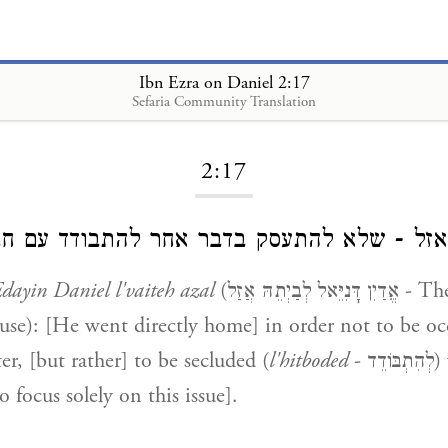
Ibn Ezra on Daniel 2:17
Sefaria Community Translation
Loading...
2:17
ה אזל - שלא להתעסק בדבר אחר להתבודד עם חב
dayin Daniel l'vaiteh azal
(אֱדַיִן דָּנִיֵּאל לְבַיְתֵהּ אֲזַל - Then Daniel
use): [He went directly home] in order not to be o
er, [but rather] to be secluded (
l'hitboded
- לְהִתְבּוֹדֵד) with his
 focus solely on this issue].