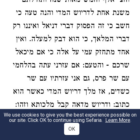
וחצי אלף וחמש מאות שנה ותחילתם
משנת אחת לדריוש המדי והנה טעה כי
חשב כי זה הפסוק דברי דניאל ואיננו רק
דברי המלאך, כי הוא דבק למעלה. ואין
אחד מתחזק עמי על אלה כי אם מיכאל
שרכם - והטעם: אם עזרני עתה בהלחמי
עם שר פרס, גם אני עזרתיו עם שר
כשדים, אז מלך דריוש המדי כאשר הוא
כתוב: ודריוש מדאה קבל מלכותא וזהו:
We use cookies to give you the best experience possible on
ואני בשנת אחת לדריוש המדי עמדתי
our site. Click OK to continue using Sefaria.
Learn More
.
OK
למחזיק ולמעוז למיכאל והעד שהם דברי