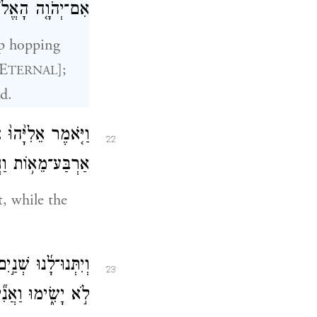
אִם־יְהֹוָ֤ה הָאֱלֹהִ
ep hopping
 E
];
TERNAL
d.
וַיֹּ֤אמֶר אֵלִיָּ֙הוּ֙
22
אַרְבַּע־מֵא֥וֹת וַח
t, while the
וְיִתְּנוּ־לָ֜נוּ שְׁנַ
23
לֹ֣א יָשִׂ֑ימוּ וַאֲנִ