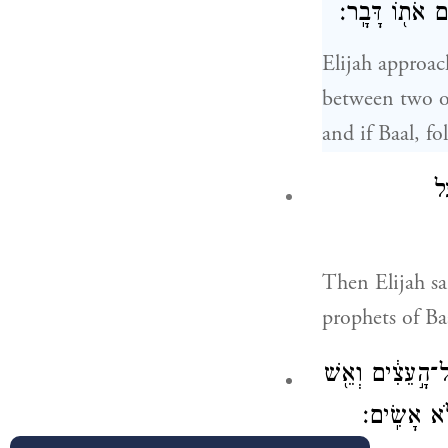
ם אֹת֖וֹ דָּבָֽר׃
Elijah approac
between two o
and if Baal, f
ַל
Then Elijah sa
prophets of Ba
עַל־הָ֣עֵצִ֔ים וְאֵ֖שׁ
ֹ֥א אָשִֽׂים׃