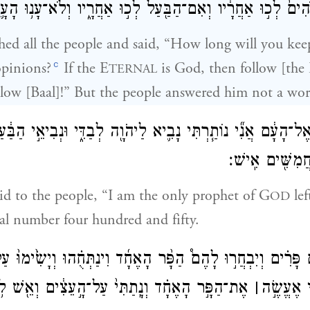
ים֙ לְכ֣וּ אַחֲרָ֔יו וְאִם־הַבַּ֖עַל לְכ֣וּ אַחֲרָ֑יו וְלֹא־עָנ֥וּ הָעָ֛
hed all the people and said, “How long will you ke
c
pinions?
If the E
is God, then follow [the
TERNAL
ollow [Baal]!” But the people answered him not a wor
 אֶל־הָעָ֔ם אֲנִ֞י נוֹתַ֧רְתִּי נָבִ֛יא לַיהֹוָ֖ה לְבַדִּ֑י וּנְבִיאֵ֣י הַבַּ֔ע
ֲמִשִּׁ֖ים אִֽישׁ׃
id to the people, “I am the only prophet of G
lef
OD
al number four hundred and fifty.
֣יִם פָּרִ֗ים וְיִבְחֲר֣וּ לָהֶם֩ הַפָּ֨ר הָאֶחָ֜ד וִינַתְּחֻ֗הוּ וְיָשִׂ֙ימוּ֙ 
֞י אֶעֱשֶׂ֣ה
׀
אֶת־הַפָּ֣ר הָאֶחָ֗ד וְנָֽתַתִּי֙ עַל־הָ֣עֵצִ֔ים וְאֵ֖שׁ ל