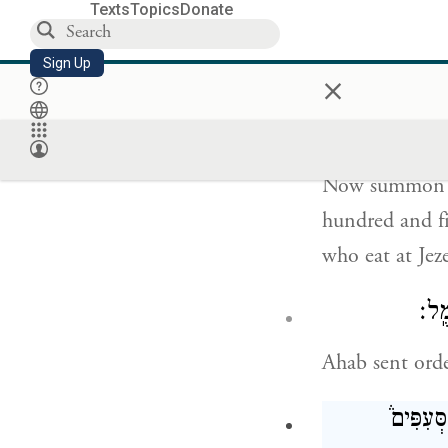
father’s Hous
Texts
Topics
Donate
Baalim.
Sign Up
×
ַבַּ֜עַל אַרְבַּ֧ע
Now summon al
hundred and fi
who eat at Jeze
ֶֽל׃
Ahab sent orde
ְעִפִּים֒