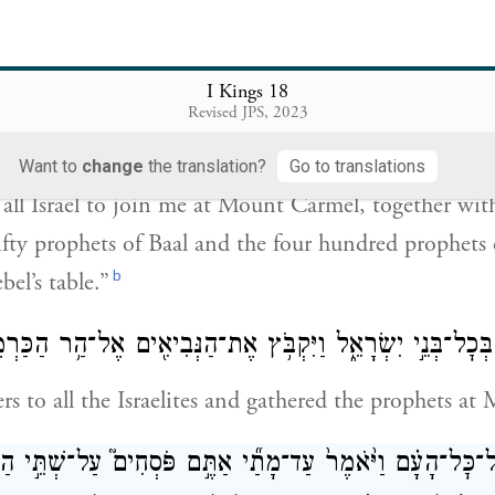
e, by forsaking the commandments of G
and going
OD
I Kings 18
בֹ֥ץ אֵלַ֛י אֶת־כׇּל־יִשְׂרָאֵ֖ל אֶל־הַ֣ר הַכַּרְמֶ֑ל וְאֶת־נְבִיאֵ֨י ה
Revised JPS, 2023
 וּנְבִיאֵ֤י הָאֲשֵׁרָה֙ אַרְבַּ֣ע מֵא֔וֹת אֹכְלֵ֖י שֻׁלְחַ֥ן אִיזָֽבֶל׃
Want to
change
the translation?
Go to translations
l Israel to join me at Mount Carmel, together with
fty prophets of Baal and the four hundred prophets 
b
bel’s table.”
בְּכׇל־בְּנֵ֣י יִשְׂרָאֵ֑ל וַיִּקְבֹּ֥ץ אֶת־הַנְּבִיאִ֖ים אֶל־הַ֥ר הַכַּרְמ
rs to all the Israelites and gathered the prophets a
ּ אֶל־כׇּל־הָעָ֗ם וַיֹּ֙אמֶר֙ עַד־מָתַ֞י אַתֶּ֣ם פֹּסְחִים֮ עַל־שְׁתֵּ֣י הַסּ