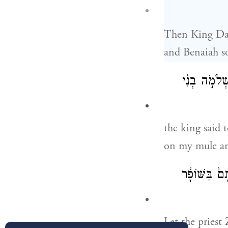
Then King Dav
and Benaiah s
ְלֹמֹ֣ה בְנִ֔י
the king said 
on my mule a
ם֙ בַּשּׁוֹפָ֔ר
Let the priest