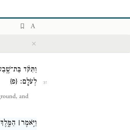
כִּ֡י כַּאֲשֶׁר֩ נִשְׁב
וְה֛וּא יֵשֵׁ֥ב עַל־כִּ
30
 your son
×
y throne in
וַתִּקֹּ֨ד בַּת־שֶׁ֤בַע
לְעֹלָֽם׃
{פ}
31
ground, and
וַיֹּ֣אמֶר
׀
הַמֶּ֣לֶךְ ד