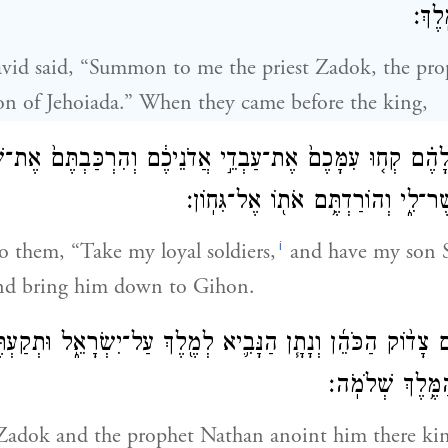
ֽלֶךְ׃
id said, “Summon to me the priest Zadok, the pro
on of Jehoiada.” When they came before the king,
 לָהֶ֗ם קְח֤וּ עִמָּכֶם֙ אֶת־עַבְדֵ֣י אֲדֹנֵיכֶ֔ם וְהִרְכַּבְתֶּם֙ אֶת־שׁ
ֶר־לִ֑י וְהוֹרַדְתֶּ֥ם אֹת֖וֹ אֶל־גִּחֽוֹן׃
i
to them, “Take my loyal soldiers,
and have my son 
nd bring him down to Gihon.
 צָד֨וֹק הַכֹּהֵ֜ן וְנָתָ֧ן הַנָּבִ֛יא לְמֶ֖לֶךְ עַל־יִשְׂרָאֵ֑ל וּתְקַעְתֶּ
ַמֶּ֥לֶךְ שְׁלֹמֹֽה׃
 Zadok and the prophet Nathan anoint him there king