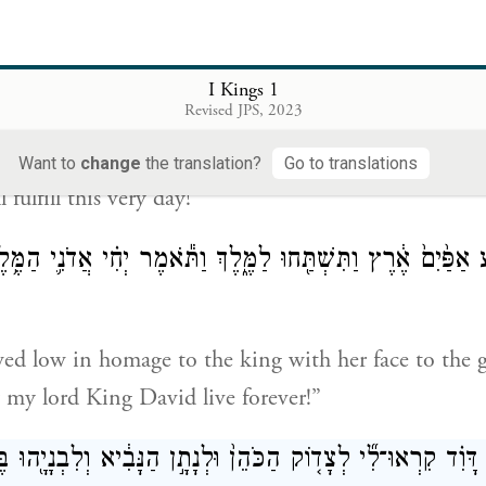
ַּ֨עְתִּי לָ֜ךְ בַּיהֹוָ֨ה אֱלֹהֵ֤י יִשְׂרָאֵל֙ לֵאמֹ֔ר כִּֽי־שְׁלֹמֹ֤ה בְנֵךְ
סְאִ֖י תַּחְתָּ֑י כִּ֛י כֵּ֥ן אֶעֱשֶׂ֖ה הַיּ֥וֹם הַזֶּֽה׃
I Kings 1
Revised JPS, 2023
re to you by the E
, the God of Israel, that
TERNAL
d succeed me as king and that he should sit upon m
Want to
change
the translation?
Go to translations
 fulfill this very day!”
 אַפַּ֙יִם֙ אֶ֔רֶץ וַתִּשְׁתַּ֖חוּ לַמֶּ֑לֶךְ וַתֹּ֕אמֶר יְחִ֗י אֲדֹנִ֛י הַמֶּ֥לֶך
ed low in homage to the king with her face to the 
 my lord King David live forever!”
ָּוִ֗ד קִרְאוּ־לִ֞י לְצָד֤וֹק הַכֹּהֵן֙ וּלְנָתָ֣ן הַנָּבִ֔יא וְלִבְנָיָ֖הוּ בֶּ