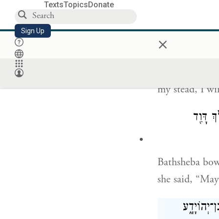
Texts
Topics
Donate
֙ יִמְלֹ֣ךְ אַחֲרַ֔י
Sign Up
×
The oath I swo
Solomon shoul
my stead, I will
ְ דָּוִ֖ד
Bathsheba bow
she said, “May
ן־יְהוֹיָדָ֑ע