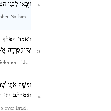
וַיָּבֹ֖אוּ לִפְנֵ֥י הַמֶּ
32
phet Nathan,
וַיֹּ֨אמֶר הַמֶּ֜לֶךְ
עַל־הַפִּרְדָּ֖ה אֲשׁ
33
Solomon ride
וּמָשַׁ֣ח אֹת֣וֹ שָׁ֠ם
וַאֲמַרְתֶּ֕ם יְחִ֖י ה
34
 over Israel,