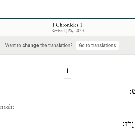
I Chronicles 1
Revised JPS, 2023
I Chronicles
Want to
change
the translation?
Go to translations
1
ׁ׃
nosh;
ָֽרֶד׃