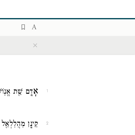
×
אָ
דָ֥ם שֵׁ֖ת אֱנֽוֹש
1
קֵינָ֥ן מַהֲלַלְאֵ֖ל י
2