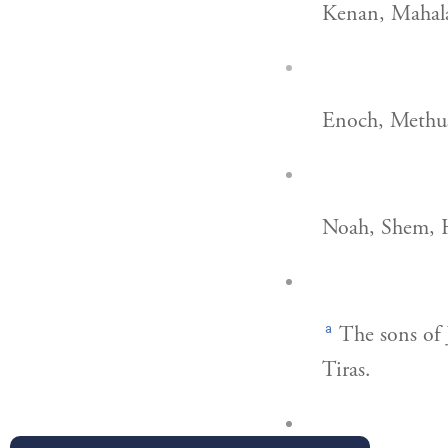
Kenan, Mahalal
Enoch, Methus
Noah, Shem, 
a
The sons of 
Tiras.