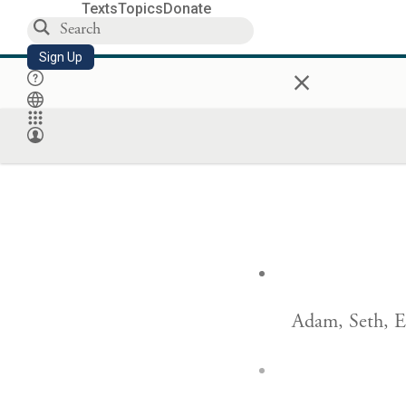
Texts
Topics
Donate
Sign Up
×
Adam, Seth, E