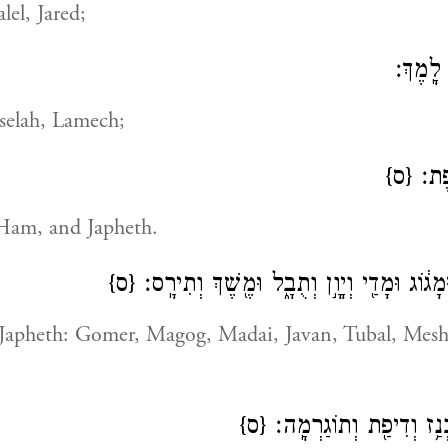
el, Jared;
לָֽמֶךְ׃
elah, Lamech;
ֽפֶת׃
{ס}
Ham, and Japheth.
ּמָג֔וֹג וּמָדַ֖י וְיָוָ֣ן וְתֻבָ֑ל וּמֶ֖שֶׁךְ וְתִירָֽס׃
{ס}
Japheth: Gomer, Magog, Madai, Javan, Tubal, Mesh
ְּנַ֥ז וְדִיפַ֖ת וְתוֹגַרְמָֽה׃
{ס}