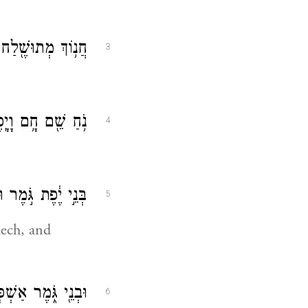
חֲנ֥וֹךְ מְתוּשֶׁ֖לַח 
3
נֹ֥חַ שֵׁ֖ם חָ֥ם וָיָ
4
בְּנֵ֣י יֶ֔פֶת גֹּ֣מֶר ו
5
ech, and
וּבְנֵ֖י גֹּ֑מֶר אַשְׁכ
6