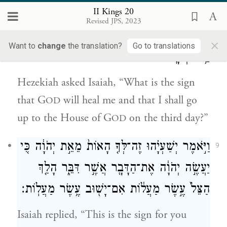
II Kings 20
וַיֹּ֤אמֶר חִזְקִיָּ֙הוּ֙ אֶֽל־יְשַׁעְיָ֔הוּ מָ֣ה א֔וֹת
8
Revised JPS, 2023
כִּֽי־יִרְפָּ֥א יְהֹוָ֖ה לִ֑י וְעָלִ֛יתִי בַּיּ֥וֹם הַשְּׁלִישִׁ֖י
×
Want to
change
the translation?
Go to translations
בֵּ֥ית יְהֹוָֽה׃
Hezekiah asked Isaiah, “What is the sign
that G
will heal me and that I shall go
OD
up to the House of G
on the third day?”
OD
וַיֹּ֣אמֶר יְשַׁעְיָ֗הוּ זֶה־לְּךָ֤ הָאוֹת֙ מֵאֵ֣ת יְהֹוָ֔ה כִּ֚י
9
יַעֲשֶׂ֣ה יְהֹוָ֔ה אֶת־הַדָּבָ֖ר אֲשֶׁ֣ר דִּבֵּ֑ר הָלַ֤ךְ
הַצֵּל֙ עֶ֣שֶׂר מַעֲל֔וֹת אִם־יָשׁ֖וּב עֶ֥שֶׂר מַעֲלֽוֹת׃
Isaiah replied, “This is the sign for you