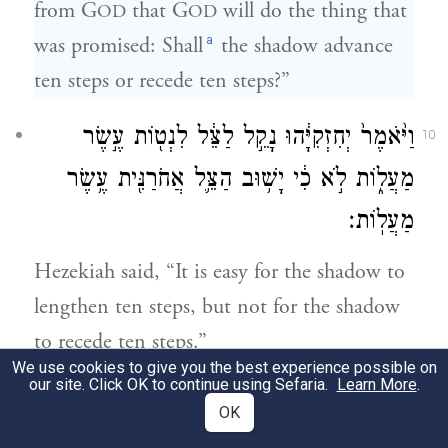
from G
that G
will do the thing that
OD
OD
a
was promised: Shall
the shadow advance
ten steps or recede ten steps?”
וַיֹּ֙אמֶר֙ יְחִזְקִיָּ֔הוּ נָקֵ֣ל לַצֵּ֔ל לִנְט֖וֹת עֶ֣שֶׂר
10
מַעֲל֑וֹת לֹ֣א כִ֔י יָשׁ֥וּב הַצֵּ֛ל אֲחֹרַנִּ֖ית עֶ֥שֶׂר
מַעֲלֽוֹת׃
Hezekiah said, “It is easy for the shadow to
lengthen ten steps, but not for the shadow
to recede ten steps.”
We use cookies to give you the best experience possible on
our site. Click OK to continue using Sefaria.
Learn More
.
וַיִּקְרָ֛א יְשַׁעְיָ֥הוּ הַנָּבִ֖יא אֶל־יְהֹוָ֑ה וַיָּ֣שֶׁב
11
OK
אֶת־הַצֵּ֗ל בַּֽ֠מַּעֲל֠וֹת אֲשֶׁ֨ר יָרְדָ֜ה בְּמַעֲל֥וֹת