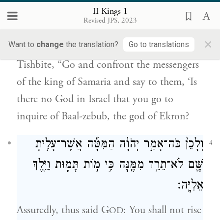
אֲלֵהֶ֔ם הֲֽמִבְּלִ֤י אֵין־אֱלֹהִים֙ בְּיִשְׂרָאֵ֔ל אַתֶּם֙
II Kings 1
Revised JPS, 2023
הֹֽלְכִ֔ים לִדְרֹ֕שׁ בְּבַ֥עַל זְב֖וּב אֱלֹהֵ֥י עֶקְרֽוֹן׃
×
Want to
change
the translation?
Go to translations
But an angel of G
said to Elijah the
OD
Tishbite, “Go and confront the messengers
of the king of Samaria and say to them, ‘Is
there no God in Israel that you go to
inquire of Baal-zebub, the god of Ekron?
וְלָכֵן֙ כֹּה־אָמַ֣ר יְהֹוָ֔ה הַמִּטָּ֞ה אֲשֶׁר־עָלִ֥יתָ
4
שָּׁ֛ם לֹא־תֵרֵ֥ד מִמֶּ֖נָּה כִּ֣י מ֣וֹת תָּמ֑וּת וַיֵּ֖לֶךְ
אֵלִיָּֽה׃
Assuredly, thus said G
: You shall not rise
OD