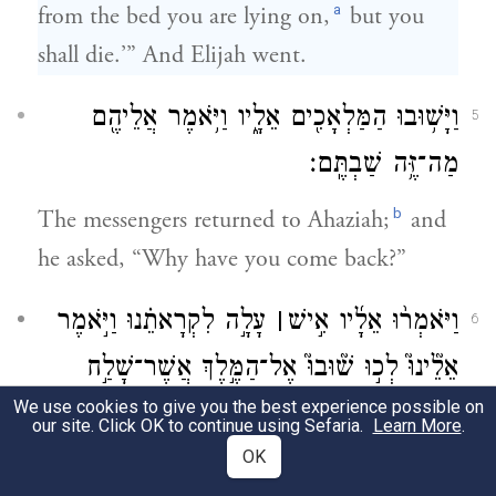
a
from the bed you are lying on,
but you
shall die.’” And Elijah went.
וַיָּשׁ֥וּבוּ הַמַּלְאָכִ֖ים אֵלָ֑יו וַיֹּ֥אמֶר אֲלֵיהֶ֖ם
5
מַה־זֶּ֥ה שַׁבְתֶּֽם׃
b
The messengers returned to Ahaziah;
and
he asked, “Why have you come back?”
וַיֹּאמְר֨וּ אֵלָ֜יו אִ֣ישׁ
׀
עָלָ֣ה לִקְרָאתֵ֗נוּ וַיֹּ֣אמֶר
6
אֵלֵ֘ינוּ֮ לְכ֣וּ שׁ֘וּבוּ֮ אֶל־הַמֶּ֣לֶךְ אֲשֶׁר־שָׁלַ֣ח
We use cookies to give you the best experience possible on
אֶתְכֶם֒ וְדִבַּרְתֶּ֣ם אֵלָ֗יו כֹּ֚ה אָמַ֣ר יְהֹוָ֔ה
our site. Click OK to continue using Sefaria.
Learn More
.
הֲֽמִבְּלִ֤י אֵין־אֱלֹהִים֙ בְּיִשְׂרָאֵ֔ל אַתָּ֣ה שֹׁלֵ֔חַ
OK