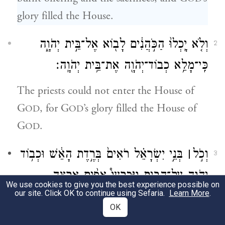
glory filled the House.
וְלֹ֤א יָֽכְלוּ֙ הַכֹּ֣הֲנִ֔ים לָב֖וֹא אֶל־בֵּ֣ית יְהֹוָ֑ה
2
כִּֽי־מָלֵ֥א כְבוֹד־יְהֹוָ֖ה אֶת־בֵּ֥ית יְהֹוָֽה׃
The priests could not enter the House of
G
, for G
’s glory filled the House of
OD
OD
G
.
OD
וְכֹ֣ל
׀
בְּנֵ֣י יִשְׂרָאֵ֗ל רֹאִים֙ בְּרֶ֣דֶת הָאֵ֔שׁ וּכְב֥וֹד
3
יְהֹוָ֖ה עַל־הַבָּ֑יִת וַיִּכְרְעוּ֩ אַפַּ֨יִם אַ֤רְצָה
We use cookies to give you the best experience possible on
our site. Click OK to continue using Sefaria.
Learn More
.
עַל־הָרִֽצְפָה֙ וַיִּֽשְׁתַּחֲו֔וּ וְהֹד֤וֹת לַֽיהֹוָה֙ כִּ֣י ט֔וֹב
OK
כִּ֥י לְעוֹלָ֖ם חַסְדּֽוֹ׃