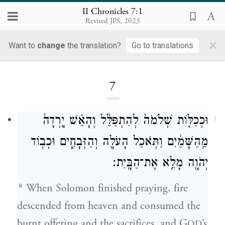
II Chronicles 7:1
Revised JPS, 2023
×
Want to
change
the translation?
Go to translations
Loading...
7
וּכְכַלּ֤וֹת שְׁלֹמֹה֙ לְהִתְפַּלֵּ֔ל וְהָאֵ֗שׁ יָֽרְדָה֙
1
מֵֽהַשָּׁמַ֔יִם וַתֹּ֥אכַל הָעֹלָ֖ה וְהַזְּבָחִ֑ים וּכְב֥וֹד
יְהֹוָ֖ה מָלֵ֥א אֶת־הַבָּֽיִת׃
a
When Solomon finished praying, fire
descended from heaven and consumed the
burnt offering and the sacrifices, and G
’s
OD