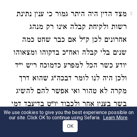
מצד הדין היה היתר גמור כי ענין נתינת
2
רשות ולקיחת קבלה אינו רק מנהג
אחרונים לכן ק"ל אם כבר שחט כמה
שנים בלי קבלה ואח"כ בדקוהו ומצאוהו
יודע כשר הכל למפרע כדמוכח ריש י"ד
ולכן היה לנו לומר דבכה"ג שהוא דרך
מקרה לא טהור ואי אפשר להם להשיג
בשר בענין אחר ולכבוד יו"ט בדיעבד דמי
We use cookies to give you the best experience possible on
כי בשלשתן מצינו בכמה דוכתי שהקילו
our site. Click OK to continue using Sefaria.
Learn More
.
OK
רז"ל הן בדבר שנזדמן לו לפי שעה גבי