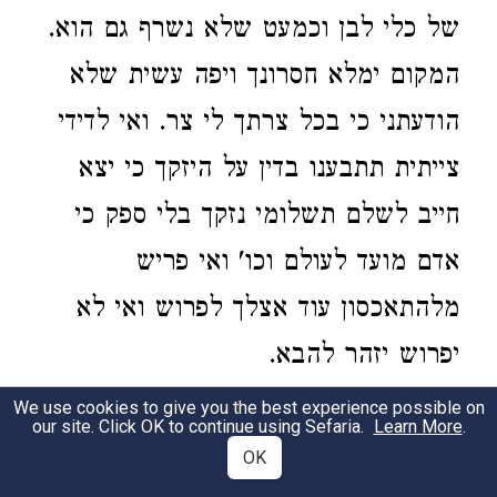
של כלי לבן וכמעט שלא נשרף גם הוא.
המקום ימלא חסרונך ויפה עשית שלא
הודעתני כי בכל צרתך לי צר. ואי לדידי
צייתית תתבענו בדין על היזקך כי יצא
חייב לשלם תשלומי נזקך בלי ספק כי
אדם מועד לעולם וכו' ואי פריש
מלהתאכסון עוד אצלך לפרוש ואי לא
יפרוש יזהר להבא.
We use cookies to give you the best experience possible on
כמעשה שהי' שעושר ר"פ הידוע לך בא
2
our site. Click OK to continue using Sefaria.
Learn More
.
OK
לדין עם שפחתו שהזהיר אותה כמה