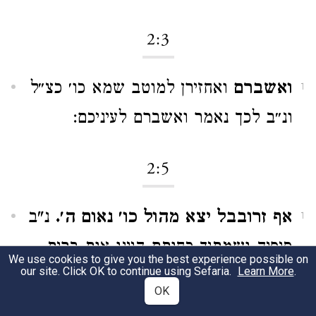
2:3
ואשברם
ואחזירן למוטב שמא כו׳ כצ״ל
1
ונ״ב לכך נאמר ואשברם לעיניכם:
2:5
אף זרובבל יצא מהול כו׳ נאום ה׳.
נ"ב
1
סיפיה ושמתיך כחותם היינו אות ברית
We use cookies to give you the best experience possible on
our site. Click OK to continue using Sefaria.
Learn More
.
קדש שהיה חתום בו מבטן אמו לעד
OK
אמת דאל"ה מאי רבותיה דחותם: