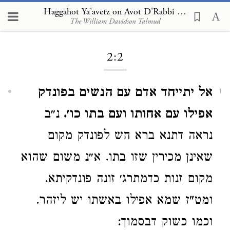
Haggahot Ya'avetz on Avot D'Rabbi Natan 2:2
The William Davidson Talmud
Loading...
2:2
אל יתייחד אדם עם הנשים בפונדק
1
אפילו עם אחותו ועם בתו כו׳.
נ״ב
נראה דתנא ברא חש לפונדק מקום
שאינן מכירין שזו בתו. א״נ משום שהוא
מקום זנות כדמתרג׳ זונה פונדקיתא.
ומט"ז שמא אפילו באשתו יש ליזהר.
וכמו כשוק דבסמוך: