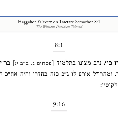
Haggahot Ya'avetz on Tractate Semachot 8:1
The William Davidson Talmud
Loading...
8:1
כו׳.
נ"ב מצינו בתלמוד [
] בר"י
פסחים נ.
ב"ב י:
. ומהרי"ל אירע לו ג"כ כזה בחדרו וחיה אח"כ ל
קוטיו:
9:16