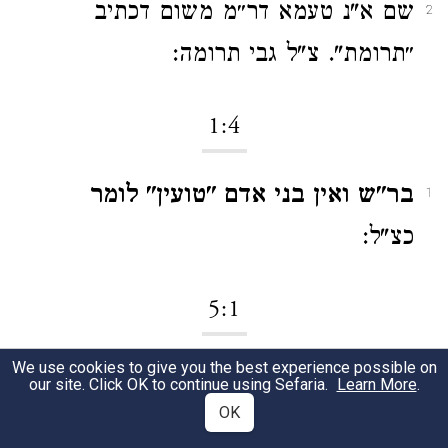
שם א"נ טעמא דר״מ משום דכתיב
2
״תרומת". צ"ל גבי תרומה:
1:4
בר"ש ואין בני אדם "טועין" לומר
1
כצ"ל:
5:1
We use cookies to give you the best experience possible on
בר"ם שהרבה החולין על התרומה
1
our site. Click OK to continue using Sefaria.
Learn More
.
OK
במזיד ״אסור וזה" האסור
כצ"ל: