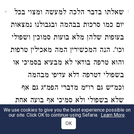
שאלתו בדבר הלכה למעשה ומצוי בכל
1
יום כמו סרכות בבהמה ובגבולנו נמצאות
בעופות שלהן מלא בועות סמוכין ושפולי
וכו'. הנה המכשירין המה מאכילין טרפות
והוא טרפה בודאי לא מבעיא בסמיכי או
בשפולי דטרפה דלא עדיפי מבהמה
וכמ"ש גם רו"מ מדברי הפמ"ג גם אף
שלא בשפולי ולא סמיכי אף בועה אחת
We use cookies to give you the best experience possible on
טרפה בעוף ועיין רו"מ בחבורי טוטו"ד
our site. Click OK to continue using Sefaria.
Learn More
.
OK
מה"ת סי' ס"ז מ"ש בזה שם באריכות