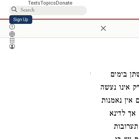
Texts
Topics
Donate
Sign Up
×
ן בימים
1
"ק אינו נעשה
 אין נאמנות
אך לדינא
תערובות