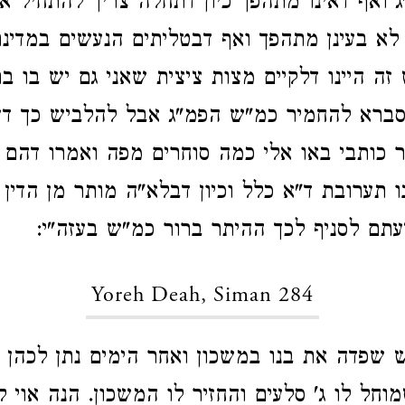
ג ואף דאינו מתהפך כיון דתחלה צריך להתחיל א
לא בעינן מתהפך ואף דבטליתים הנעשים במדינתנ
ה היינו דלקיים מצות ציצית שאני גם יש בו ב
סברא להחמיר כמ"ש הפמ"ג אבל להלביש כך דע
 כותבי באו אלי כמה סוחרים מפה ואמרו דהם י
ו תערובת ד"א כלל וכיון דבלא"ה מותר מן הדין ו
תם לסניף לכך ההיתר ברור כמ"ש בעזה"י:
Yoreh Deah, Siman 284
 שפדה את בנו במשכון ואחר הימים נתן לכהן ב
וחל לו ג' סלעים והחזיר לו המשכון. הנה אוי ל