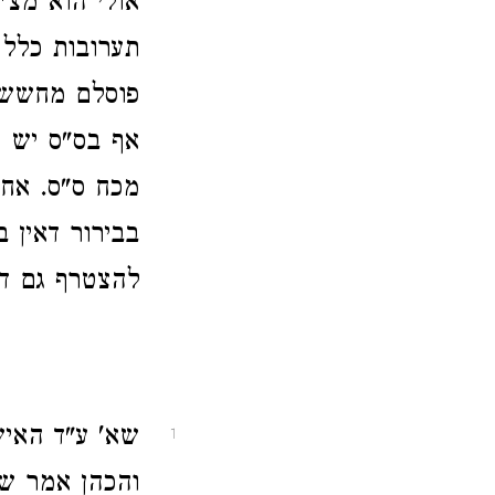
אולי הוא מצ"
תערובות כלל 
פוסלם מחשש ז
אף בס"ס יש 
מכח ס"ס. אחר
בבירור דאין ב
להצטרף גם דע
שא' ע"ד האיש
1
והכהן אמר שמ