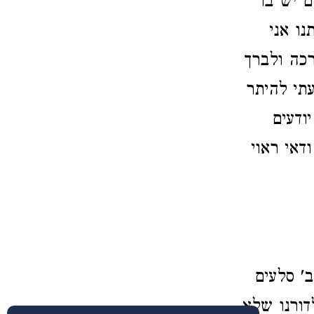
ם יש בו
ו אני
רכה ולברך
תי להיתר
ודעים
דאי ראוי
' סלעים
דורנו שלא