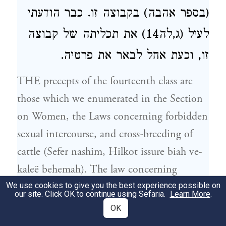
(בספר אהבה) בקבוצה זו. כבר הודעתי
לעיל (ג,לה14) את תכליתה של קבוצה
זו, וכעת אחל לבאר את פרטיה.
THE precepts of the fourteenth class are
those which we enumerated in the Section
on Women, the Laws concerning forbidden
sexual intercourse, and cross-breeding of
cattle (Sefer nashim, Hilkot issure biah ve-
kaleë behemah). The law concerning
circumcision belongs also to this class. The
We use cookies to give you the best experience possible on
our site. Click OK to continue using Sefaria.
Learn More
.
general purpose of these precepts has
OK
already been described by us. We will now