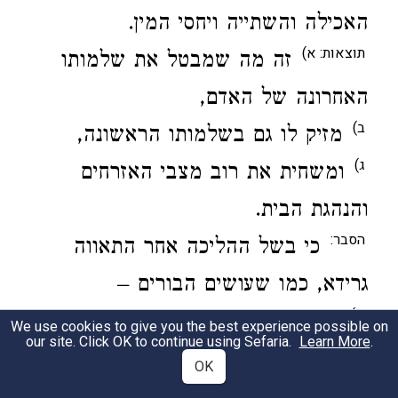
האכילה והשתייה ויחסי המין.
תוצאות: א)
זה מה שמבטל את שלמותו
האחרונה של האדם,
ב)
מזיק לו גם בשלמותו הראשונה,
ג)
ומשחית את רוב מצבי האזרחים
והנהגת הבית.
הסבר:
כי בשל ההליכה אחר התאווה
גרידא, כמו שעושים הבורים –
א)
מתבטלת ההשתוקקות העיונית,
We use cookies to give you the best experience possible on
our site. Click OK to continue using Sefaria.
Learn More
.
ב)
הגוף נשחת והאדם אובד לפני שיגיע
OK