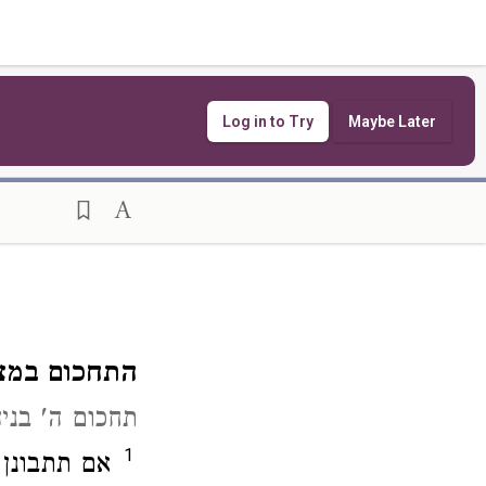
Log in to Try
Maybe Later
התחכום במצו
תחכום ה' בני
1
אם תתבונן 