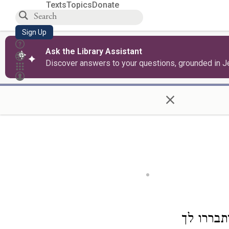
Texts
Topics
Donate
Sign Up
Ask the Library Assistant
Discover answers to your questions, grounded in J
×
תבררו לך