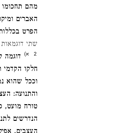
מהם תחכומו ש
האברים ומיקו
הפרט בכללו.
שתי דוגמאות
א)
2
דוגמה ל:
חלקו הקדמי ,
וככל שהוא נ
והתנועה: העצ
טורח מועט, כ
הנדרשים לתנ
העצבים, אפיל