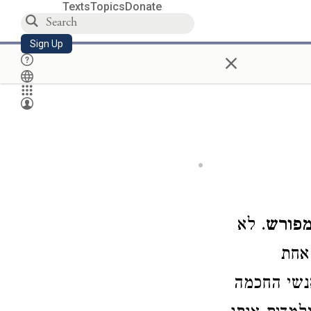
Texts
Topics
Donate
Sign Up
×
פורש
. לא
 אחת
אנשי החכמה