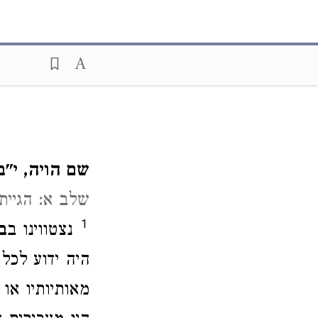
שם הויה, י"ב
שלב א: הגיית
1
נצטווינו ב
ב
היה ידוע לכל 
מאותיותיו או