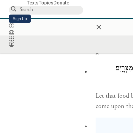
Texts
Topics
Donate
ַת יַד־פַּרְעֹ֛ה
Sign Up
×
Let all the fo
grain be collec
מִצְרָ֑יִם
Let that food b
come upon the 