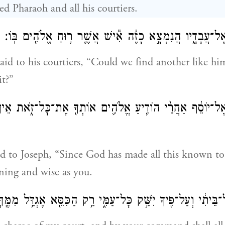
ed Pharaoh and all his courtiers.
אֶל־עֲבָדָ֑יו הֲנִמְצָ֣א כָזֶ֔ה אִ֕ישׁ אֲשֶׁ֛ר ר֥וּחַ אֱלֹהִ֖ים בּֽוֹ׃
aid to his courtiers, “Could we find another like 
it?”
אֶל־יוֹסֵ֔ף אַחֲרֵ֨י הוֹדִ֧יעַ אֱלֹהִ֛ים אוֹתְךָ֖ אֶת־כׇּל־זֹ֑את אֵין־נ
d to Joseph, “Since God has made all this known to 
ning and wise as you.
ֵּיתִ֔י וְעַל־פִּ֖יךָ יִשַּׁ֣ק כׇּל־עַמִּ֑י רַ֥ק הַכִּסֵּ֖א אֶגְדַּ֥ל מִמֶּֽךָּ