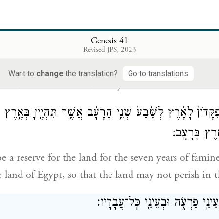
־אֹ֙כֶל֙ הַשָּׁנִ֣ים הַטֹּב֔וֹת הַבָּאֹ֖ת הָאֵ֑לֶּה וְיִצְבְּרוּ־בָ֞ר תַּ֧ח
Genesis 41
ָמָֽרוּ׃
Revised JPS, 2023
od of these good years that are coming be gathered, a
Want to
change
the translation?
Go to translations
ted under Pharaoh’s authority as food to be stored in 
קָּדוֹן֙ לָאָ֔רֶץ לְשֶׁ֙בַע֙ שְׁנֵ֣י הָרָעָ֔ב אֲשֶׁ֥ר תִּהְיֶ֖יןָ בְּאֶ֣רֶץ 
֖רֶץ בָּרָעָֽב׃
e a reserve for the land for the seven years of famine
land of Egypt, so that the land may not perish in t
ְעֵינֵ֣י פַרְעֹ֑ה וּבְעֵינֵ֖י כׇּל־עֲבָדָֽיו׃