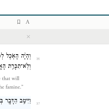
וְיִקְבְּצ֗וּ אֶת־כׇּל
35
אֹ֥כֶל בֶּעָרִ֖ים וְשׁ
nd let the
×
the cities.
וְהָיָ֨ה הָאֹ֤כֶל לְפִ
36
וְלֹֽא־תִכָּרֵ֥ת הָאָ
 that will
he famine.”
וַיִּיטַ֥ב הַדָּבָ֖ר בּ
37