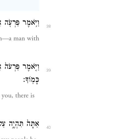
וַיֹּ֥אמֶר פַּרְעֹ֖ה 
38
him—a man with
וַיֹּ֤אמֶר פַּרְעֹה֙ 
39
כָּמֽוֹךָ׃
you, there is
אַתָּה֙ תִּהְיֶ֣ה עַל־ב
40