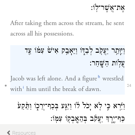
אֶת־אֲשֶׁר־לֽוֹ׃
After taking them across the stream, he sent
across all his possessions.
וַיִּוָּתֵ֥ר יַעֲקֹ֖ב לְבַדּ֑וֹ וַיֵּאָבֵ֥ק אִישׁ֙ עִמּ֔וֹ עַ֖ד
עֲל֥וֹת הַשָּֽׁחַר׃
h
Jacob was left alone. And a figure
wrestled
24
i
with
him until the break of dawn.
וַיַּ֗רְא כִּ֣י לֹ֤א יָכֹל֙ ל֔וֹ וַיִּגַּ֖ע בְּכַף־יְרֵכ֑וֹ וַתֵּ֙קַע֙
כַּף־יֶ֣רֶךְ יַעֲקֹ֔ב בְּהֵאָֽבְק֖וֹ עִמּֽוֹ׃
When he saw that he had not prevailed
Resources