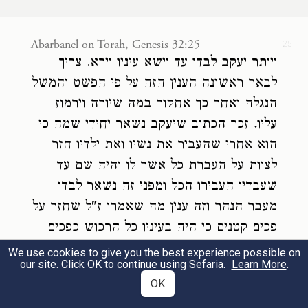
25
against him, he wrenched Jacob’s hip at its
socket, so that the socket of his hip was
Abarbanel on Torah, Genesis 32:25
25
ויותר יעקב לבדו עד וישא עיניו וירא. צריך
j
strained as he wrestled with
him.
לבאר ראשונה הענין הזה על פי הפשט והמשל
הנגלה ואחר כך אחקור במה שיורה וירמוז
וַיֹּ֣אמֶר שַׁלְּחֵ֔נִי כִּ֥י עָלָ֖ה הַשָּׁ֑חַר וַיֹּ֙אמֶר֙ לֹ֣א
עליו. זכר הכתוב שיעקב נשאר יחידי שמה כי
אֲשַֽׁלֵּחֲךָ֔ כִּ֖י אִם־בֵּרַכְתָּֽנִי׃
26
הוא אחרי שהעביר את נשיו ואת ילדיו חזר
לצוות על העברת כל אשר לו והיה שם עד
Then he said, “Let me go, for dawn is
שעבדיו העבירו הכל ומפני זה נשאר לבדו
breaking.” But he answered, “I will not let
מעבר הנהר וזה ענין מה שאמרו ז"ל שחזר על
you go, unless you bless me.”
פכים קטנים כי היה בעיניו כל הרכוש כפכים
קטני' ביחס הנשים והבנים ובהיותו יחיד שם
We use cookies to give you the best experience possible on
וַיֹּ֥אמֶר אֵלָ֖יו מַה־שְּׁמֶ֑ךָ וַיֹּ֖אמֶר יַעֲקֹֽב׃
our site. Click OK to continue using Sefaria.
Learn More
.
ראה איש אחד שנאבק עמו והתמיד בעמל
OK
ההוא עמו כל הלילה עד עלות השחר והיה
Said the other, “What is your name?” He