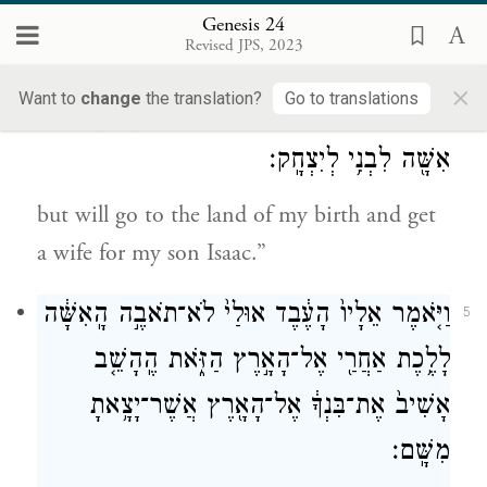
son from the daughters of the Canaanites
Genesis 24
Revised JPS, 2023
among whom I dwell,
×
Want to
change
the translation?
Go to translations
כִּ֧י אֶל־אַרְצִ֛י וְאֶל־מוֹלַדְתִּ֖י תֵּלֵ֑ךְ וְלָקַחְתָּ֥
4
אִשָּׁ֖ה לִבְנִ֥י לְיִצְחָֽק׃
but will go to the land of my birth and get
a wife for my son Isaac.”
וַיֹּ֤אמֶר אֵלָיו֙ הָעֶ֔בֶד אוּלַי֙ לֹא־תֹאבֶ֣ה הָֽאִשָּׁ֔ה
5
לָלֶ֥כֶת אַחֲרַ֖י אֶל־הָאָ֣רֶץ הַזֹּ֑את הֶֽהָשֵׁ֤ב
אָשִׁיב֙ אֶת־בִּנְךָ֔ אֶל־הָאָ֖רֶץ אֲשֶׁר־יָצָ֥אתָ
מִשָּֽׁם׃