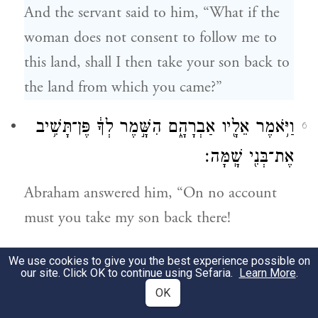
And the servant said to him, “What if the
woman does not consent to follow me to
this land, shall I then take your son back to
the land from which you came?”
וַיֹּ֥אמֶר אֵלָ֖יו אַבְרָהָ֑ם הִשָּׁ֣מֶר לְךָ֔ פֶּן־תָּשִׁ֥יב
6
אֶת־בְּנִ֖י שָֽׁמָּה׃
Abraham answered him, “On no account
must you take my son back there!
יְהֹוָ֣ה
׀
אֱלֹהֵ֣י הַשָּׁמַ֗יִם אֲשֶׁ֨ר לְקָחַ֜נִי מִבֵּ֣ית
7
We use cookies to give you the best experience possible on
our site. Click OK to continue using Sefaria.
Learn More
.
אָבִי֮ וּמֵאֶ֣רֶץ מֽוֹלַדְתִּי֒ וַאֲשֶׁ֨ר דִּבֶּר־לִ֜י וַאֲשֶׁ֤ר
OK