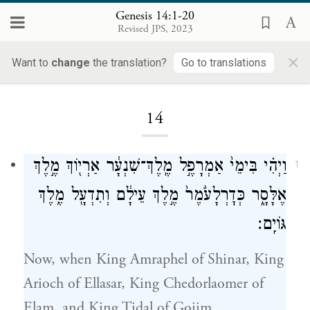
Genesis 14:1-20
Revised JPS, 2023
×
Want to
change
the translation?
Go to translations
Loading...
14
וַיְהִ֗י בִּימֵי֙ אַמְרָפֶ֣ל מֶֽלֶךְ־שִׁנְעָ֔ר אַרְי֖וֹךְ מֶ֣לֶךְ
1
אֶלָּסָ֑ר כְּדׇרְלָעֹ֙מֶר֙ מֶ֣לֶךְ עֵילָ֔ם וְתִדְעָ֖ל מֶ֥לֶךְ
גּוֹיִֽם׃
Now, when King Amraphel of Shinar, King
Arioch of Ellasar, King Chedorlaomer of
Elam, and King Tidal of Goiim