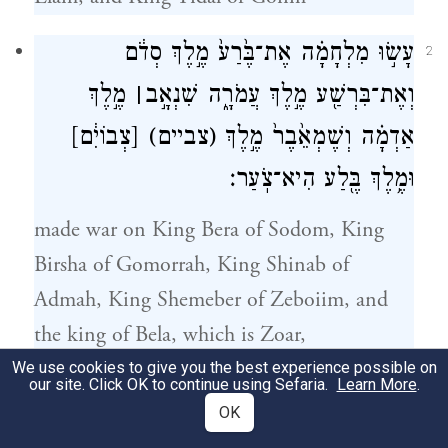
עָשׂ֣וּ מִלְחָמָ֗ה אֶת־בֶּ֙רַע֙ מֶ֣לֶךְ סְדֹ֔ם
2
וְאֶת־בִּרְשַׁ֖ע מֶ֣לֶךְ עֲמֹרָ֑ה שִׁנְאָ֣ב
׀
מֶ֣לֶךְ
אַדְמָ֗ה וְשֶׁמְאֵ֙בֶר֙ מֶ֣לֶךְ
(צביים)
[צְבוֹיִ֔ם]
וּמֶ֥לֶךְ בֶּ֖לַע הִיא־צֹֽעַר׃
made war on King Bera of Sodom, King
Birsha of Gomorrah, King Shinab of
Admah, King Shemeber of Zeboiim, and
the king of Bela, which is Zoar,
We use cookies to give you the best experience possible on
our site. Click OK to continue using Sefaria.
Learn More
.
כׇּל־אֵ֙לֶּה֙ חָֽבְר֔וּ אֶל־עֵ֖מֶק הַשִּׂדִּ֑ים ה֖וּא יָ֥ם
3
OK
הַמֶּֽלַח׃