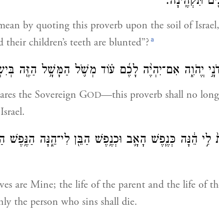
נִ֖ים תִּקְהֶֽינָה׃
an by quoting this proverb upon the soil of Israel,
a
 their children’s teeth are blunted”?
ֹנָ֣י יֱהֹוִ֑ה אִם־יִהְיֶ֨ה לָכֶ֜ם ע֗וֹד מְשֹׁ֛ל הַמָּשָׁ֥ל הַזֶּ֖ה בְּיִשׂ
ares the Sovereign G
—this proverb shall no long
OD
srael.
֙ לִ֣י הֵ֔נָּה כְּנֶ֧פֶשׁ הָאָ֛ב וּכְנֶ֥פֶשׁ הַבֵּ֖ן לִי־הֵ֑נָּה הַנֶּ֥פֶש
ives are Mine; the life of the parent and the life of th
y the person who sins shall die.