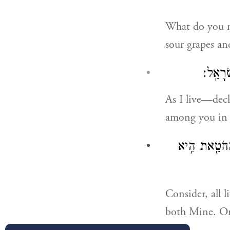
What do you me
sour grapes and
ְרָאֵֽל׃
As I live—decl
among you in I
ׁ הַחֹטֵ֖את הִ֥יא
Consider, all l
both Mine. Onl