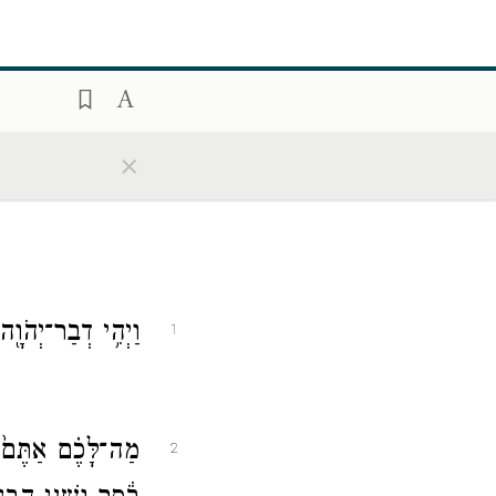
×
וַיְהִ֥י דְבַר־יְהֹוָ
1
מַה־לָּכֶ֗ם אַתֶּם֙ 
2