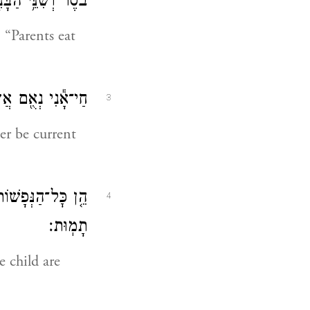
בֹ֔סֶר וְשִׁנֵּ֥י הַבָּ
 “Parents eat
חַי־אָ֕נִי נְאֻ֖ם אֲד
3
er be current
הֵ֤ן כׇּל־הַנְּפָשׁוֹת
4
תָמֽוּת׃
e child are