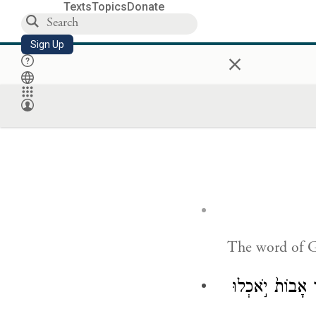
Texts
Topics
Donate
Sign Up
×
The word of 
 אָבוֹת֙ יֹ֣אכְלוּ