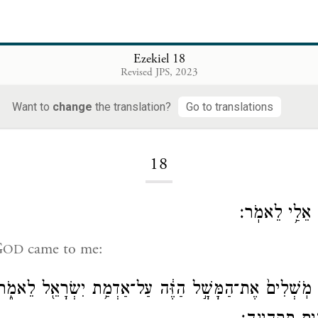
Ezekiel 18
Revised JPS, 2023
Want to
change
the translation?
Go to translations
Loading...
18
֖ה אֵלַ֥י לֵאמֹֽר׃
G
came to me:
OD
מֹֽשְׁלִים֙ אֶת־הַמָּשָׁ֣ל הַזֶּ֔ה עַל־אַדְמַ֥ת יִשְׂרָאֵ֖ל לֵאמֹ֑ר