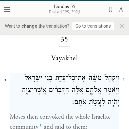
Exodus 35
Revised JPS, 2023
×
Loading...
Want to
change
the translation?
Go to translations
35
Vayakhel
וַיַּקְהֵ֣ל מֹשֶׁ֗ה אֶֽת־כׇּל־עֲדַ֛ת בְּנֵ֥י יִשְׂרָאֵ֖ל
1
וַיֹּ֣אמֶר אֲלֵהֶ֑ם אֵ֚לֶּה הַדְּבָרִ֔ים אֲשֶׁר־צִוָּ֥ה
יְהֹוָ֖ה לַעֲשֹׂ֥ת אֹתָֽם׃
Moses then convoked the whole Israelite
a
community
and said to them: