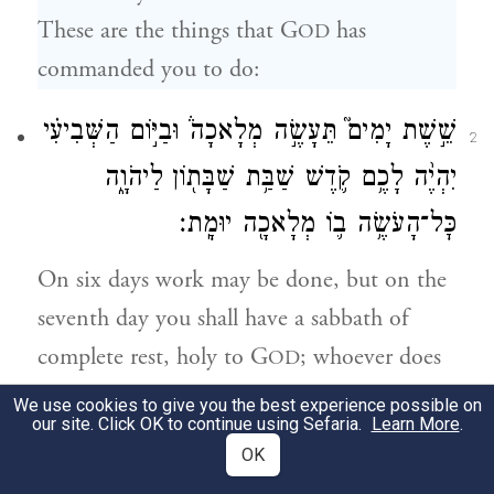
These are the things that G
has
OD
commanded you to do:
שֵׁ֣שֶׁת יָמִים֮ תֵּעָשֶׂ֣ה מְלָאכָה֒ וּבַיּ֣וֹם הַשְּׁבִיעִ֗י
2
יִהְיֶ֨ה לָכֶ֥ם קֹ֛דֶשׁ שַׁבַּ֥ת שַׁבָּת֖וֹן לַיהֹוָ֑ה
כׇּל־הָעֹשֶׂ֥ה ב֛וֹ מְלָאכָ֖ה יוּמָֽת׃
On six days work may be done, but on the
seventh day you shall have a sabbath of
complete rest, holy to G
; whoever does
OD
any work on it shall be put to death.
We use cookies to give you the best experience possible on
our site. Click OK to continue using Sefaria.
Learn More
.
לֹא־תְבַעֲר֣וּ אֵ֔שׁ בְּכֹ֖ל מֹשְׁבֹֽתֵיכֶ֑ם בְּי֖וֹם
OK
3