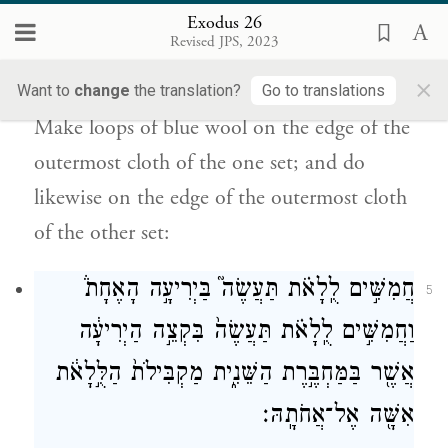
Exodus 26
הָאֶחָ֔ת מִקָּצָ֖ה בַּחֹבָ֑רֶת וְכֵ֤ן תַּעֲשֶׂה֙ בִּשְׂפַ֣ת
Revised JPS, 2023
הַיְרִיעָ֔ה הַקִּ֣יצוֹנָ֔ה בַּמַּחְבֶּ֖רֶת הַשֵּׁנִֽית׃
×
Want to
change
the translation?
Go to translations
Make loops of blue wool on the edge of the
outermost cloth of the one set; and do
likewise on the edge of the outermost cloth
of the other set:
חֲמִשִּׁ֣ים לֻֽלָאֹ֗ת תַּעֲשֶׂה֮ בַּיְרִיעָ֣ה הָאֶחָת֒
5
וַחֲמִשִּׁ֣ים לֻֽלָאֹ֗ת תַּעֲשֶׂה֙ בִּקְצֵ֣ה הַיְרִיעָ֔ה
אֲשֶׁ֖ר בַּמַּחְבֶּ֣רֶת הַשֵּׁנִ֑ית מַקְבִּילֹת֙ הַלֻּ֣לָאֹ֔ת
אִשָּׁ֖ה אֶל־אֲחֹתָֽהּ׃