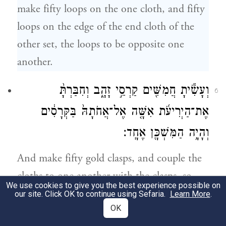
make fifty loops on the one cloth, and fifty
loops on the edge of the end cloth of the
other set, the loops to be opposite one
another.
וְעָשִׂ֕יתָ חֲמִשִּׁ֖ים קַרְסֵ֣י זָהָ֑ב וְחִבַּרְתָּ֨
6
אֶת־הַיְרִיעֹ֜ת אִשָּׁ֤ה אֶל־אֲחֹתָהּ֙ בַּקְּרָסִ֔ים
וְהָיָ֥ה הַמִּשְׁכָּ֖ן אֶחָֽד׃
And make fifty gold clasps, and couple the
cloths to one another with the clasps, so
We use cookies to give you the best experience possible on
that the tabernacle becomes one whole.
our site. Click OK to continue using Sefaria.
Learn More
.
OK
וְעָשִׂ֙יתָ֙ יְרִיעֹ֣ת עִזִּ֔ים לְאֹ֖הֶל עַל־הַמִּשְׁכָּ֑ן
7